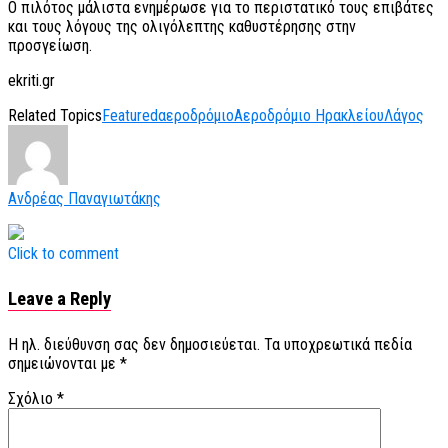
Ο πιλότος μάλιστα ενημέρωσε για το περιστατικό τους επιβάτες
και τους λόγους της ολιγόλεπτης καθυστέρησης στην
προσγείωση.
ekriti.gr
Related Topics
Featured
αεροδρόμιο
Αεροδρόμιο Ηρακλείου
Λάγος
Ανδρέας Παναγιωτάκης
Click to comment
Leave a Reply
Η ηλ. διεύθυνση σας δεν δημοσιεύεται.
Τα υποχρεωτικά πεδία
σημειώνονται με
*
Σχόλιο
*