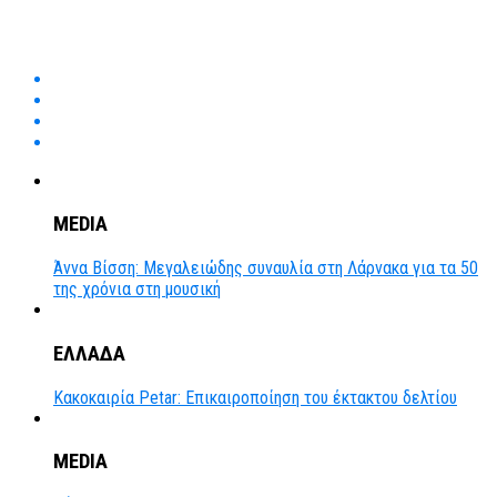
MEDIA
Άννα Βίσση: Μεγαλειώδης συναυλία στη Λάρνακα για τα 50
της χρόνια στη μουσική
ΕΛΛΑΔΑ
Κακοκαιρία Petar: Επικαιροποίηση του έκτακτου δελτίου
MEDIA