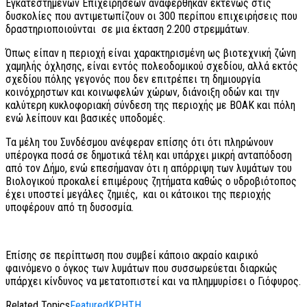
Εγκατεστημένων Επιχειρήσεων αναφέρθηκαν εκτενώς στις
δυσκολίες που αντιμετωπίζουν οι 300 περίπου επιχειρήσεις που
δραστηριοποιούνται σε μια έκταση 2.200 στρεμμάτων.
Όπως είπαν η περιοχή είναι χαρακτηρισμένη ως βιοτεχνική ζώνη
χαμηλής όχλησης, είναι εντός πολεοδομικού σχεδίου, αλλά εκτός
σχεδίου πόλης γεγονός που δεν επιτρέπει τη δημιουργία
κοινόχρηστων και κοινωφελών χώρων, διάνοιξη οδών και την
καλύτερη κυκλοφοριακή σύνδεση της περιοχής με ΒΟΑΚ και πόλη
ενώ λείπουν και βασικές υποδομές.
Τα μέλη του Συνδέσμου ανέφεραν επίσης ότι ότι πληρώνουν
υπέρογκα ποσά σε δημοτικά τέλη και υπάρχει μικρή ανταπόδοση
από τον Δήμο, ενώ επεσήμαναν ότι η απόρριψη των λυμάτων του
Βιολογικού προκαλεί επιμέρους ζητήματα καθώς ο υδροβιότοπος
έχει υποστεί μεγάλες ζημιές, και οι κάτοικοι της περιοχής
υποφέρουν από τη δυσοσμία.
Επίσης σε περίπτωση που συμβεί κάποιο ακραίο καιρικό
φαινόμενο ο όγκος των λυμάτων που συσσωρεύεται διαρκώς
υπάρχει κίνδυνος να μετατοπιστεί και να πλημμυρίσει ο Γιόφυρος.
Related Topics
Featured
ΚΡΗΤΗ