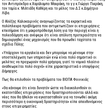
τον Αντιπρόεδρο κ.Χαράλαμπο Μαυράκη, το γ.γ κ.Γιώργο Πικράκη,
τον ταμία κ. Μιλτιάδη Καθέρη και το μέλος του Δ.Σ κ.Δημήτριο
Λίβα.
Ο Αλέξης Καλοκαιρινός αναγνωρίζοντας τα εκρηκτικά και
πολύπλευρα προβλήματα που αντιμετωπίζουν οι επιχειρήσεις
επεσήμανε ότι η μακροπρόθεσμη λύση για την περιοχή είναι η
πολεοδόμηση και ανέφερε ότι είναι απόλυτη προτεραιότητα να
δημιουργηθεί ένας μηχανισμός που θα προωθεί ταχύτατα τα
σχέδια Πόλης.
«Υπάρχουν τα εργαλεία και δεν μπορούμε να μένουμε στην
υποστελέχωση των υπηρεσιών ενώ είναι πολύ σημαντικό οι
μελέτες να προχωρούν πολύ γρήγορα, γιατί το νομικό πλαίσιο
αναθεωρείται πολύ συχνά» είπε χαρακτηριστικά ο υποψήφιος
Δήμαρχος.
Πως θα επιλυθούν τα προβλήματα του ΒΙΟΠΑ Φοινικιάς
«Θα κάνουμε ότι είναι δυνατόν ώστε να διευκολυνθούν οι
εκατοντάδες επιχειρήσεις που δραστηριοποιούνται αλλά και
νέες που θα ήθελαν να εγκατασταθούν για να τονωθεί ακόμη
περισσότερο η οικονομική δραστηριότητα» είπε απευθυνόμενος
στους επιχειρηματίες.