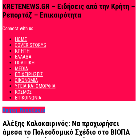
KRETENEWS.GR – Ειδήσεις από την Κρήτη –
Ρεπορτάζ – Επικαιρότητα
Connect with us
HOME
COVER STORYS
ΚΡΗΤΗ
ΕΛΛΑΔΑ
ΠΟΛΙΤΙΚΗ
MEDIA
ΕΠΙΧΕΙΡΗΣΕΙΣ
ΟΙΚΟΝΟΜΙΑ
ΥΓΕΙΑ ΚΑΙ ΟΜΟΡΦΙΑ
ΚΟΣΜΟΣ
ΕΠΙΚΟΙΝΩΝΙΑ
Κρήτη_Νιουζάκια
Αλέξης Καλοκαιρινός: Να προχωρήσει
άμεσα το Πολεοδομικό Σχέδιο στο ΒΙΟΠΑ