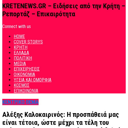
KRETENEWS.GR – Ειδήσεις από την Κρήτη –
Ρεπορτάζ – Επικαιρότητα
Connect with us
HOME
COVER STORYS
ΚΡΗΤΗ
ΕΛΛΑΔΑ
ΠΟΛΙΤΙΚΗ
MEDIA
ΕΠΙΧΕΙΡΗΣΕΙΣ
ΟΙΚΟΝΟΜΙΑ
ΥΓΕΙΑ ΚΑΙ ΟΜΟΡΦΙΑ
ΚΟΣΜΟΣ
ΕΠΙΚΟΙΝΩΝΙΑ
ΚΕΝΤΡΙΚΟ ΘΕΜΑ
Αλέξης Καλοκαιρινός: Η προσπάθειά μας
είναι τέτοια, ώστε μέχρι τα τέλη του