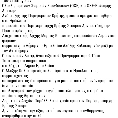
των Στρατηγικών
Ολοκληρωμένων Χωρικών Επενδύσεων (ΟΧΕ) και ΟΧΕ-Βιώσιμης
Αστικής
Ανάπτυξης της Περιφέρειας Κρήτης, η οποία πραγματοποιήθηκε
στο Ηράκλειο
παρουσία του Περιφερειάρχη Κρήτης Σταύρου Αρναουτάκη, της
Προϊσταμένης της
Διαχειριστικής Αρχής Μαρίας Κασωτάκη, εκπροσώπων Δήμων και
φορέων,
συμμετείχε ο Δήμαρχος Ηρακλείου Αλέξης Καλοκαιρινός μαζί με
τον Αντιδήμαρχο
Οικονομικών &amp; Αναπτυξιακού Προγραμματισμού Τάσο
Τσατσάκη και υπηρεσιακά
στελέχη του Δήμου Ηρακλείου.
Ο Αλέξης Καλοκαιρινός καλωσόρισε στο Ηράκλειο τους
συμμετέχοντες
επισημαίνοντας ότι πρόκειται για μια ουσιαστική συνάντηση που
δίνει την ευκαιρία
απολογισμού των μέχρι στιγμής αποτελεσμάτων, στο μέσο
περίπου της θητείας των
Δημοτικών Αρχών. Παράλληλα, ευχαρίστησε τον Περιφερειάρχη
Κρήτης Σταύρο
Αρναουτάκη για την εξαιρετική συνεργασία και ενθάρρυνση,
αναφέρθηκε στην πολύ