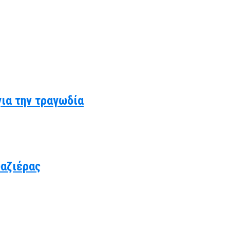
για την τραγωδία
υαζιέρας