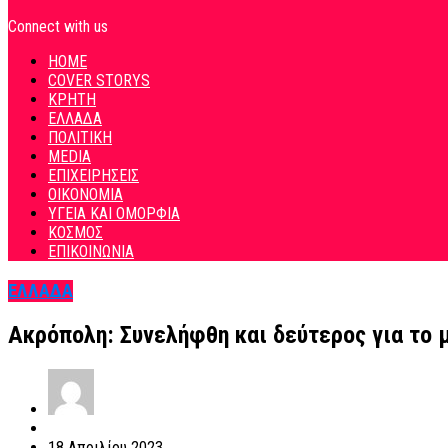
Connect with us
HOME
COVER STORYS
ΚΡΗΤΗ
ΕΛΛΑΔΑ
ΠΟΛΙΤΙΚΗ
MEDIA
ΕΠΙΧΕΙΡΗΣΕΙΣ
ΟΙΚΟΝΟΜΙΑ
ΥΓΕΙΑ ΚΑΙ ΟΜΟΡΦΙΑ
ΚΟΣΜΟΣ
ΕΠΙΚΟΙΝΩΝΙΑ
ΕΛΛΑΔΑ
Ακρόπολη: Συνελήφθη και δεύτερος για το 
18 Απριλίου 2023