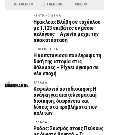
HEADLINES
TRENDING
VIDEOS
ΚΕΝΤΡΙΚΟ ΘΕΜΑ
Ηράκλειο: Βλάβη σε ταχύπλοο
με 1.123 επιβάτες εν μέσω
πελάγους – Αγωνία μέχρι την
αποκατάσταση
ΕΠΙΚΑΙΡΟΤΗΤΑ
Η καπετάνισσα που έγραψε τη
δική της ιστορία στις
θάλασσες – Ρίχνει άγκυρα σε
νέα εποχή
ΕΛΛΑΔΑ
Κεφαλονιά αυτοδιοίκηση: Η
ανάγκη για αποτελεσματική
διοίκηση, διαφάνεια και
λύσεις στα προβλήματα των
πολιτών
ΕΛΛΑΔΑ
Ρόδος: Σεισμός στους Πεύκους
με δυνατό βουητό – Τι