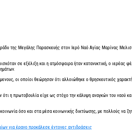
ράδυ της Μεγάλης Παρασκευής στον Ιερό Ναό Αγίας Μαρίνας Μελισσί
ισκόταν σε εξέλιξη και η ατμόσφαιρα ήταν κατανυκτική, ο ιερέας φ
ρημάτων.
νους, οι οποίοι θεώρησαν ότι αλλοιώθηκε ο θρησκευτικός χαρακτήρα
υν ότι η πρωτοβουλία είχε ως στόχο την κάλυψη αναγκών του ναού 
κοινωνία όσο και στα μέσα κοινωνικής δικτύωσης, με πολλούς να ζη
μίων για έρανο προκάλεσε έντονες αντιδράσεις