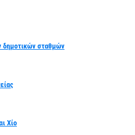
ν δημοτικών σταθμών
γείας
αι Χίο