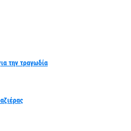
για την τραγωδία
υαζιέρας