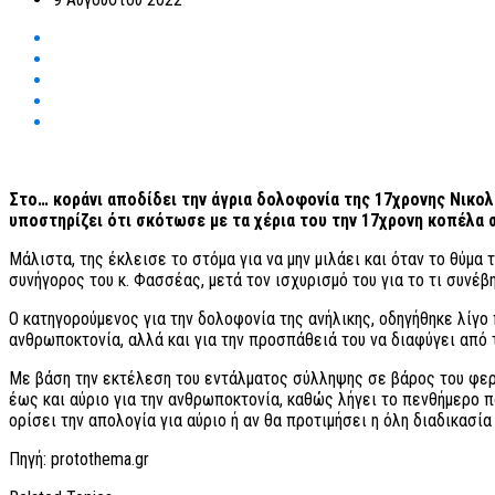
Στο… κοράνι αποδίδει την άγρια δολοφονία της 17χρονης Νικολ
υποστηρίζει ότι σκότωσε με τα χέρια του την 17χρονη κοπέλα στ
Μάλιστα, της έκλεισε το στόμα για να μην μιλάει και όταν το θύμα 
συνήγορος του κ. Φασσέας, μετά τον ισχυρισμό του για το τι συνέ
Ο κατηγορούμενος για την δολοφονία της ανήλικης, οδηγήθηκε λίγο 
ανθρωποκτονία, αλλά και για την προσπάθειά του να διαφύγει από 
Με βάση την εκτέλεση του εντάλματος σύλληψης σε βάρος του φερ
έως και αύριο για την ανθρωποκτονία, καθώς λήγει το πενθήμερο πο
ορίσει την απολογία για αύριο ή αν θα προτιμήσει η όλη διαδικασί
Πηγή: protothema.gr