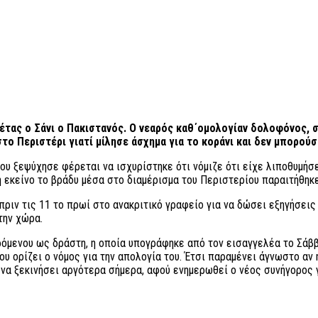
έτας ο Σάνι ο Πακιστανός. Ο νεαρός καθ΄ομολογίαν δολοφόνος, 
ο Περιστέρι γιατί μίλησε άσχημα για το κοράνι και δεν μπορούσε
του ξεψύχησε φέρεται να ισχυρίστηκε ότι νόμιζε ότι είχε λιποθυμήσε
βη εκείνο το βράδυ μέσα στο διαμέρισμα του Περιστερίου παραιτήθη
πριν τις 11 το πρωί στο ανακριτικό γραφείο για να δώσει εξηγήσεις
την χώρα.
όμενου ως δράστη, η οποία υπογράφηκε από τον εισαγγελέα το Σάββ
υ ορίζει ο νόμος για την απολογία του. Έτσι παραμένει άγνωστο αν 
α να ξεκινήσει αργότερα σήμερα, αφού ενημερωθεί ο νέος συνήγορος 