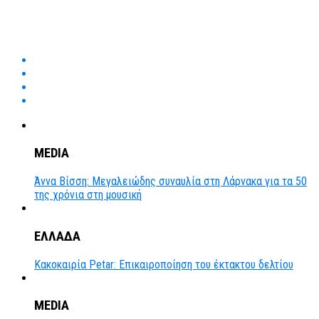
MEDIA
Άννα Βίσση: Μεγαλειώδης συναυλία στη Λάρνακα για τα 50
της χρόνια στη μουσική
ΕΛΛΑΔΑ
Κακοκαιρία Petar: Επικαιροποίηση του έκτακτου δελτίου
MEDIA