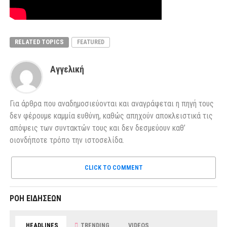
RELATED TOPICS
FEATURED
Αγγελική
Για άρθρα που αναδημοσιεύονται και αναγράφεται η πηγή τους
δεν φέρουμε καμμία ευθύνη, καθώς απηχούν αποκλειστικά τις
απόψεις των συντακτών τους και δεν δεσμεύουν καθ’
οιονδήποτε τρόπο την ιστοσελίδα.
CLICK TO COMMENT
ΡΟΗ ΕΙΔΗΣΕΩΝ
HEADLINES
TRENDING
VIDEOS