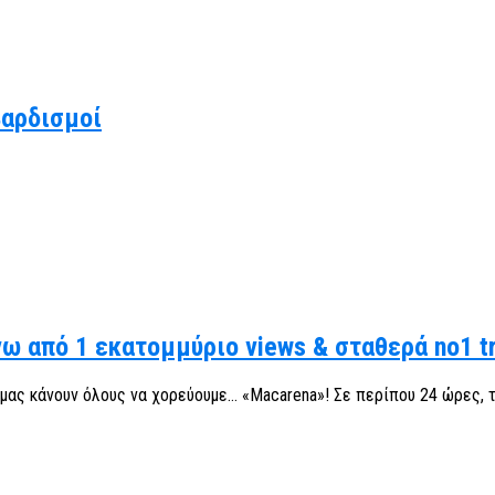
βαρδισμοί
νω από 1 εκατομμύριο views & σταθερά no1 t
 μας κάνουν όλους να χορεύουμε… «Macarena»! Σε περίπου 24 ώρες, το