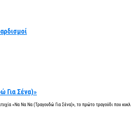
βαρδισμοί
ώ Για Σένα)»
ιτυχία «Να Να Να (Τραγουδώ Για Σένα)», το πρώτο τραγούδι που κυκλ