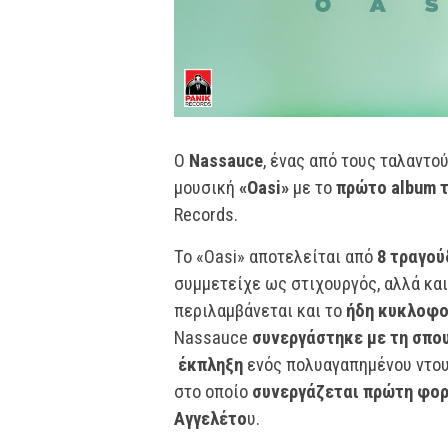
O
Nassauce
, ένας από τους ταλαντού
μουσική
«Oasi»
με το
πρώτο album τ
Records.
To «Oasi» αποτελείται από
8 τραγού
συμμετείχε ως στιχουργός, αλλά και 
περιλαμβάνεται και το
ήδη κυκλοφο
Nassauce
συνεργάστηκε με τη σπο
έκπληξη
ενός πολυαγαπημένου ντουέ
στο οποίο
συνεργάζεται πρώτη φορ
Αγγελέτο
υ.