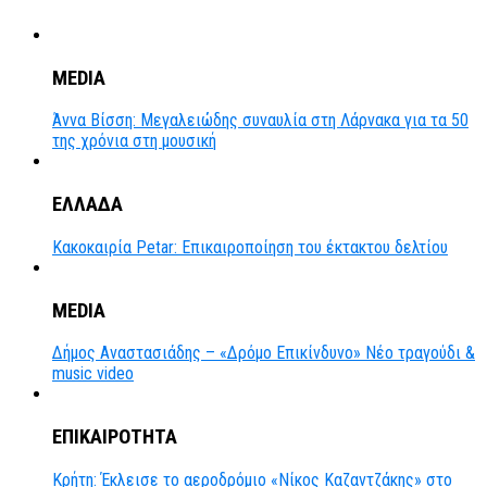
MEDIA
Άννα Βίσση: Μεγαλειώδης συναυλία στη Λάρνακα για τα 50
της χρόνια στη μουσική
ΕΛΛΑΔΑ
Κακοκαιρία Petar: Επικαιροποίηση του έκτακτου δελτίου
MEDIA
Δήμος Αναστασιάδης – «Δρόμο Επικίνδυνο» Νέο τραγούδι &
music video
ΕΠΙΚΑΙΡΟΤΗΤΑ
Κρήτη: Έκλεισε το αεροδρόμιο «Νίκος Καζαντζάκης» στο