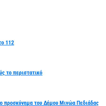
το 112
ύς το περιστατικό
άλο προσκύνημα του Δήμου Μινώα Πεδιάδας