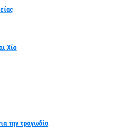
γείας
αι Χίο
για την τραγωδία