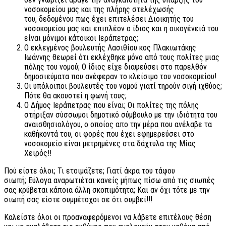
νοσοκομείου μας και της πλήρης στελέχωσής
του, δεδομένου πως έχει επιτελέσει Διοικητής του
νοσοκομείου μας και επιπλέον ο ίδιος και η οικογένειά του
είναι μόνιμοι κάτοικοι Ιεράπετρας;
Ο εκλεγμένος βουλευτής Λασιθίου κος Πλακιωτάκης
Ιωάννης θεωρεί ότι εκλέχθηκε μόνο από τους πολίτες μιας
πόλης του νομού; Ο ίδιος είχε διαψεύσει στο παρελθόν
δημοσιεύματα που ανέφεραν το κλείσιμο του νοσοκομείου!
Οι υπόλοιποι βουλευτές του νομού γιατί τηρούν σιγή ιχθύος;
Πότε θα ακουστεί η φωνή τους;
Ο Δήμος Ιεράπετρας που είναι; Οι πολίτες της πόλης
στήριξαν σύσσωμοι δημοτικό σύμβουλο με την ιδιότητα του
αναισθησιολόγου, ο οποίος απο την μέρα που ανέλαβε τα
καθήκοντά του, οι φορές που έχει εφημερεύσει στο
νοσοκομείο είναι μετρημένες στα δάχτυλα της Μίας
Χειρός!!
Πού είστε όλοι; Τι ετοιμάζετε; Γιατί άκρα του τάφου
σιωπή; Εύλογα αναρωτιέται κανείς μήπως πίσω από τις σιωπές
σας κρύβεται κάποια άλλη σκοπιμότητα; Και αν όχι τότε με την
σιωπή σας είστε συμμέτοχοι σε ότι συμβεί!!!
Καλείστε όλοι οι προαναφερόμενοι να λάβετε επιτέλους θέση