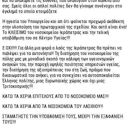
και να αναλάβετε τις ευθύνες που αναλογούν στον καθένα από
σας. Εμείς όλοι οι απλοί πολίτες δεν θα γίνουμε συνένοχοι στο
έγκλημά το οποίο ετοιμάζετε
Η ηγεσία του Υπουργείου και απ ότι φαίνεται προχωρά ακάθεκτη
στην υλοποίηση του πρωταρχικού της σχεδίου. Και αυτό είναι ένα!
Το ΚΛΕΙΣΙΜΟ του νοσοκομείου Ιεράπετρας και την τελική
υποβάθμιση του σε Κέντρο Υγείας!!!
Ε ΟΧΙ!!!! Για άλλη μια φορά ο λαός της Ιεράπετρας θα πρέπει να
παλέψει για τα αυτονόητα!! Τη διατήρηση του νοσοκομείου της
πόλης μας με μοναδικό σκοπό την κάλυψη των υγειονομικών
αναγκών του, την παροχή υψηλής ποιότητας υπηρεσιών υγείας,
την διατήρηση της αξιοπρέπειας του στη ζωή, πράγμα που
δικαιωματικά του ανήκει, για να συνεχίσει να αυτοαποκαλείται
Έλληνας πολίτης, μιας Ευρωπαϊκής χώρας και όχι μιας
Τριτοκοσμικής!!!
ΚΑΤΩ ΤΑ ΧΕΡΙΑ ΕΠΙΤΕΛΟΥΣ ΑΠΟ ΤΟ ΝΟΣΟΚΟΜΕΙΟ ΜΑΣ!!!
ΚΑΤΩ ΤΑ ΧΕΡΙΑ ΑΠΟ ΤΑ ΝΟΣΟΚΟΜΕΙΑ ΤΟΥ ΛΑΣΙΘΙΟΥ!!
ΣΤΑΜΑΤΗΣΤΕ ΤΗΝ ΥΠΟΒΑΘΜΙΣΗ ΤΟΥΣ, ΜΕΧΡΙ ΤΗΝ ΕΞΑΦΑΝΙΣΗ
ΤΟΥΣ!!!