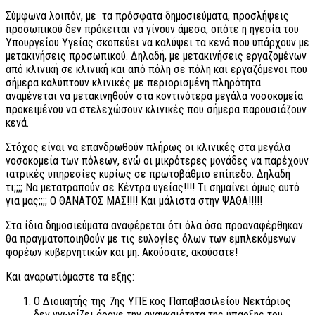
Σύμφωνα λοιπόν, με τα πρόσφατα δημοσιεύματα, προσλήψεις
προσωπικού δεν πρόκειται να γίνουν άμεσα, οπότε η ηγεσία του
Υπουργείου Υγείας σκοπεύει να καλύψει τα κενά που υπάρχουν με
μετακινήσεις προσωπικού. Δηλαδή, με μετακινήσεις εργαζομένων
από κλινική σε κλινική και από πόλη σε πόλη και εργαζόμενοι που
σήμερα καλύπτουν κλινικές με περιορισμένη πληρότητα
αναμένεται να μετακινηθούν στα κοντινότερα μεγάλα νοσοκομεία
προκειμένου να στελεχώσουν κλινικές που σήμερα παρουσιάζουν
κενά.
Στόχος είναι να επανδρωθούν πλήρως οι κλινικές στα μεγάλα
νοσοκομεία των πόλεων, ενώ οι μικρότερες μονάδες να παρέχουν
ιατρικές υπηρεσίες κυρίως σε πρωτοβάθμιο επίπεδο. Δηλαδή
τι;;;; Να μετατραπούν σε Κέντρα υγείας!!!! Τι σημαίνει όμως αυτό
για μας;;;; Ο ΘΑΝΑΤΟΣ ΜΑΣ!!!! Και μάλιστα στην ΨΑΘΑ!!!!!
Στα ίδια δημοσιεύματα αναφέρεται ότι όλα όσα προαναφέρθηκαν
θα πραγματοποιηθούν με τις ευλογίες όλων των εμπλεκόμενων
φορέων κυβερνητικών και μη. Ακούσατε, ακούσατε!
Και αναρωτιόμαστε τα εξής:
Ο Διοικητής της 7ης ΥΠΕ κος Παπαβασιλείου Νεκτάριος
δεν γνωρίζει άραγε την αναγκαιότητα της ύπαρξης του