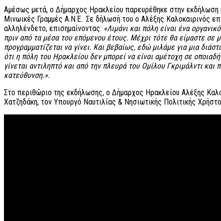
Αμέσως μετά, ο Δήμαρχος Ηρακλείου παρευρέθηκε στην εκδήλωση μετ
Μινωικές Γραμμές Α.Ν.Ε.. Σε δήλωσή του ο Αλέξης Καλοκαιρινός επεσ
αλληλένδετο, επισημαίνοντας:
«Λιμάνι και πόλη είναι ένα οργανικ
πριν από τα μέσα του επόμενου έτους. Μέχρι τότε θα είμαστε σε 
προγραμματίζεται να γίνει. Και βεβαίως, εδώ μιλάμε για μια διάστ
ότι η πόλη του Ηρακλείου δεν μπορεί να είναι αμέτοχη σε οποιαδήπ
γίνεται αντιληπτό και από την πλευρά του Ομίλου Γκριμάλντι και 
κατεύθυνση.».
Στο περιθώριο της εκδήλωσης, ο Δήμαρχος Ηρακλείου Αλέξης Καλο
Χατζηδάκη, τον Υπουργό Ναυτιλίας & Νησιωτικής Πολιτικής Χρήστο