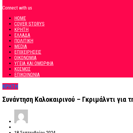
Connect with us
HOME
COVER STORYS
ΚΡΗΤΗ
ΕΛΛΑΔΑ
ΠΟΛΙΤΙΚΗ
MEDIA
ΕΠΙΧΕΙΡΗΣΕΙΣ
ΟΙΚΟΝΟΜΙΑ
ΥΓΕΙΑ ΚΑΙ ΟΜΟΡΦΙΑ
ΚΟΣΜΟΣ
ΕΠΙΚΟΙΝΩΝΙΑ
ΚΡΗΤΗ
Συνάντηση Καλοκαιρινού – Γκριμάλντι για τ
18 Σεπτεμβρίου 2024