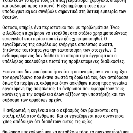
εκτέλεσαν το έργο τους με επαγγελματισμό, χαμόγελο, υπομονή
και σεβασμό προς το κοινό. Η εξυπηρέτησή τους ήταν
υποδειγματική και συνέβαλε σημαντικά στη θετική εμπειρία των
θεατών.
Ωστόσο, υπήρξε ένα περιστατικό που με προβλημάτισε. Ένας
φίλαθλος επιχείρησε να εισέλθει στο στάδιο χρησιμοποιώντας
screenshot εισιτηρίου που είχε ήδη χρησιμοποιηθεί. Ο
εργαζόμενος της ασφάλειας ενήργησε απολύτως σωστά,
ζητώντας ταυτότητα για την ταυτοποίηση των στοιχείων. Ο
ενδιαφερόμενος δεν διέθετε τα απαραίτητα έγγραφα και ο
υπάλληλος ακολούθησε πιστά τις προβλεπόμενες διαδικασίες.
Εκείνο που δεν μου άρεσε ήταν ότι η αστυνομία, αντί να στηρίξει
τον εργαζόμενο που έκανε σωστά τη δουλειά του, δεν αντέδρασε
όπως θα περίμενα, ακόμη και όταν ασκήθηκε πίεση προς γυναίκα
εργαζόμενη της ασφάλειας. Οι άνθρωποι που εφαρμόζουν τους
κανόνες για την ασφάλεια όλων αξίζουν την υποστήριξη και τον
σεβασμό των αρμόδιων αρχών.
Η ανθρωπιά, η ευγένεια και ο σεβασμός δεν βρίσκονται στη
στολή, αλλά στον άνθρωπο. Και οι εργαζόμενοι που συνάντησα
χθες απέδειξαν ότι διαθέτουν αυτές τις αξίες.
Θεώρησα υποχρέωσή μου να καταθέσω τόσο τα συγχαρητήριά μου