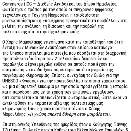
Commerce (ICC — Διεθνής Αιγίδα) και του Δήμου Ηρακλείου,
φωτίστηκε ο τρόπος με τον οποίο οι σύγχρονες ψηφιακές
τεχνολογίες, η Τεχνητή Νοημοσύνη, η τρισδιάστατη
μοντελοποίηση και η Επαυξημένη Πραγματικότητα συμβάλλουν στη
μελέτη, την ανάλυση, τη διάσωση και την προβολή της
πολιτιστικής και ιστορικής κληρονομιάς.
Ο Χάρης Μαμουλάκης επεσήμανε κατά την τοποθέτησή του ότι η
ένταξη των Μινωικών Ανακτόρων στον επίσημο κατάλογο
της Unesco αποτελεί μια επιτυχία που εδράζεται στη διαχρονική
προσπάθεια ιδιαίτερα των 2 τελευταίων δεκαετιών και
παράλληλα φέρνει μεγάλη ευθύνη σε αυτούς που έχουν την
υποχρέωση να αναδείξουν περαιτέρω αυτά τα μνημεία της
παγκόσμιας κληρονομιάς. Επίσης, συνεχάρη τον Όμιλο για την
UNESCO «Κνωσός» για την πρωτοβουλία, την οποία χαρακτήρισε
ως μια εξαιρετική ευκαιρία με την οποία προσεγγίζεται η ιστορία
και η παράδοση μας με τη χρήση των ψηφιακών εργαλείων,
οπτικοποιείται και απεικονίζεται φωτορεαλιστικά, ώστε όλοι να
αντιληφθούν την τεράστια αξία της πολιτιστικής μας
κληρονομιάς. Όπως χαρακτηριστικά τόνισε ο Χάρης
Μαμουλάκης:
«Η γνώση αποκτά δύναμη όταν μοιράζεται».
Επιστημονικός Υπεύθυνος της ημερίδας ήταν ο Καθηγητής Γιάννης
Τζίτζικας. Ομιλητές ήταν η Καθηγήτρια Ελένη Μελίνα Ταμιωλάκη &