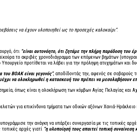
ρεβάσεις να έχουν υλοποιηθεί ως το προσεχές καλοκαίρι”
.
ουργό, ότι
“είναι αυτονόητο, ότι ζητάμε την πλήρη παράδοση του έ
Σταϊκούρα το ακριβές χρονοδιάγραμμα των επόμενων βημάτων (υπογρ
το Υπουργείο προτίθεται να λάβει για την πρόληψη ατυχημάτων και 
α του ΒΟΑΚ είναι γεγονός”
, αποδίδοντάς την, αφενός σε σοβαρούς 
 μέχρι να ολοκληρωθεί η κατασκευή του πρέπει να μεσολαβήσουν ε
σημεία, όπως είναι η ολοκλήρωση των κόμβων Αγίας Πελαγίας και Αχ
λετών για επικίνδυνα τμήματα των οδικών αξόνων Χανιά-Ηράκλειο κ
υπογράμμισε την ανάγκη να υπάρξει συνεργασία με τις τοπικές αρχέ
 τοπικές αρχές γιατί
“η υλοποίησή τους απαιτεί τοπική συναίνεση 