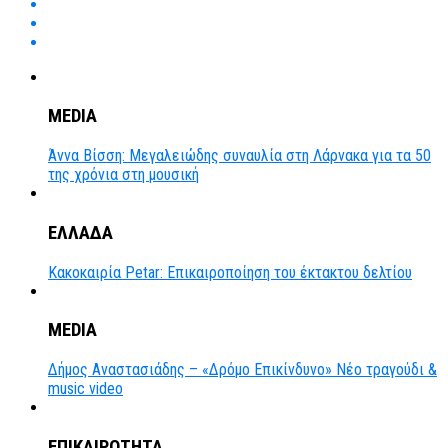
MEDIA
Άννα Βίσση: Μεγαλειώδης συναυλία στη Λάρνακα για τα 50
της χρόνια στη μουσική
ΕΛΛΑΔΑ
Κακοκαιρία Petar: Επικαιροποίηση του έκτακτου δελτίου
MEDIA
Δήμος Αναστασιάδης – «Δρόμο Επικίνδυνο» Νέο τραγούδι &
music video
ΕΠΙΚΑΙΡΟΤΗΤΑ