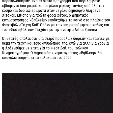
παρακολούθησαν ένα πλούσιο πρόγραμμα που περιλάμβανε
εβδομήντα δύο μικρού και μεγάλου μήκους ταινίες από όλο τον
κόσμο και δυο αφιερώματα στον μεγάλο δημιουργό Αλφρεντ
Χίτσκοκ. Επίσης για πρώτη φορά φέτος, ο Δημοτικός
κινηματογράφος «Βηθλεέμ» υποδέχθηκε το κοινό στο πλαίσιο του
Φεστιβάλ «Τέχνη Καθ΄ Οδόν» με ταινίες μικρού μήκους καθώς και
του «Φεστιβάλ των Τειχών» με την ενότητα Art on Cinema.
Oι θεατές απόλαυσαν μια σειρά προβολών δωρεάν και ταινίες με
θέμα την τέχνη και τους ανθρώπους της, ενώ για άλλη μια χρονιά
φιλοξενήθηκε με επιτυχία το Φεστιβάλ του Ιταλικού
Κινηματογράφου. Ο Δημοτικός κινηματογράφος «Βηθλεέμ» θα
επαναλειτουργήσει το καλοκαίρι του 2025.