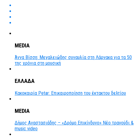
MEDIA
Άννα Βίσση: Μεγαλειώδης συναυλία στη Λάρνακα για τα 50
της χρόνια στη μουσική
ΕΛΛΑΔΑ
Κακοκαιρία Petar: Επικαιροποίηση του έκτακτου δελτίου
MEDIA
Δήμος Αναστασιάδης – «Δρόμο Επικίνδυνο» Νέο τραγούδι &
music video