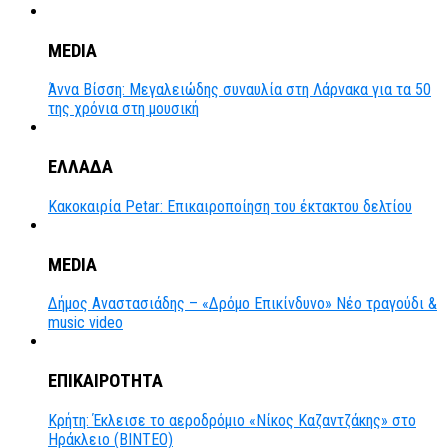
MEDIA
Άννα Βίσση: Μεγαλειώδης συναυλία στη Λάρνακα για τα 50
της χρόνια στη μουσική
ΕΛΛΑΔΑ
Κακοκαιρία Petar: Επικαιροποίηση του έκτακτου δελτίου
MEDIA
Δήμος Αναστασιάδης – «Δρόμο Επικίνδυνο» Νέο τραγούδι &
music video
ΕΠΙΚΑΙΡΟΤΗΤΑ
Κρήτη: Έκλεισε το αεροδρόμιο «Νίκος Καζαντζάκης» στο
Ηράκλειο (ΒΙΝΤΕΟ)