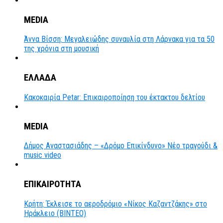
MEDIA
Άννα Βίσση: Μεγαλειώδης συναυλία στη Λάρνακα για τα 50
της χρόνια στη μουσική
ΕΛΛΑΔΑ
Κακοκαιρία Petar: Επικαιροποίηση του έκτακτου δελτίου
MEDIA
Δήμος Αναστασιάδης – «Δρόμο Επικίνδυνο» Νέο τραγούδι &
music video
ΕΠΙΚΑΙΡΟΤΗΤΑ
Κρήτη: Έκλεισε το αεροδρόμιο «Νίκος Καζαντζάκης» στο
Ηράκλειο (ΒΙΝΤΕΟ)