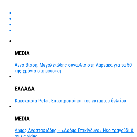
MEDIA
Άννα Βίσση: Μεγαλειώδης συναυλία στη Λάρνακα για τα 50
της χρόνια στη μουσική
ΕΛΛΑΔΑ
Κακοκαιρία Petar: Επικαιροποίηση του έκτακτου δελτίου
MEDIA
Δήμος Αναστασιάδης – «Δρόμο Επικίνδυνο» Νέο τραγούδι &
music video