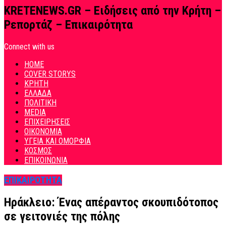
KRETENEWS.GR – Ειδήσεις από την Κρήτη –
Ρεπορτάζ – Επικαιρότητα
Connect with us
HOME
COVER STORYS
ΚΡΗΤΗ
ΕΛΛΑΔΑ
ΠΟΛΙΤΙΚΗ
MEDIA
ΕΠΙΧΕΙΡΗΣΕΙΣ
ΟΙΚΟΝΟΜΙΑ
ΥΓΕΙΑ ΚΑΙ ΟΜΟΡΦΙΑ
ΚΟΣΜΟΣ
ΕΠΙΚΟΙΝΩΝΙΑ
ΕΠΙΚΑΙΡΟΤΗΤΑ
Ηράκλειο: Ένας απέραντος σκουπιδότοπος
σε γειτονιές της πόλης