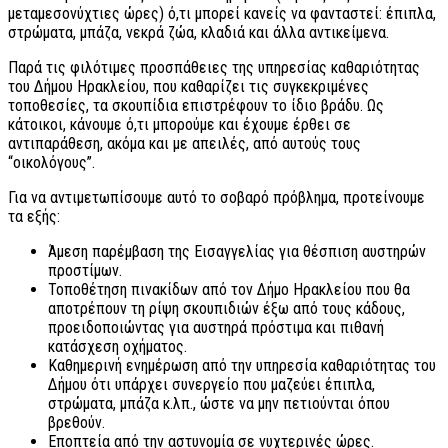
μεταμεσονύχτιες ώρες) ό,τι μπορεί κανείς να φανταστεί: έπιπλα,
στρώματα, μπάζα, νεκρά ζώα, κλαδιά και άλλα αντικείμενα.
Παρά τις φιλότιμες προσπάθειες της υπηρεσίας καθαριότητας
του Δήμου Ηρακλείου, που καθαρίζει τις συγκεκριμένες
τοποθεσίες, τα σκουπίδια επιστρέφουν το ίδιο βράδυ. Ως
κάτοικοι, κάνουμε ό,τι μπορούμε και έχουμε έρθει σε
αντιπαράθεση, ακόμα και με απειλές, από αυτούς τους
“οικολόγους”.
Για να αντιμετωπίσουμε αυτό το σοβαρό πρόβλημα, προτείνουμε
τα εξής:
Άμεση παρέμβαση της Εισαγγελίας για θέσπιση αυστηρών
προστίμων.
Τοποθέτηση πινακίδων από τον Δήμο Ηρακλείου που θα
αποτρέπουν τη ρίψη σκουπιδιών έξω από τους κάδους,
προειδοποιώντας για αυστηρά πρόστιμα και πιθανή
κατάσχεση οχήματος.
Καθημερινή ενημέρωση από την υπηρεσία καθαριότητας του
Δήμου ότι υπάρχει συνεργείο που μαζεύει έπιπλα,
στρώματα, μπάζα κ.λπ., ώστε να μην πετιούνται όπου
βρεθούν.
Εποπτεία από την αστυνομία σε νυχτερινές ώρες.