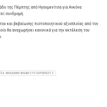
ράδυ της Πέμπτης από Ηγουμενίτσα για Ανκόνα
τεί συνδρομή.
του και βεβαίωσης πιστοποιητικού αξιοπλοΐας από τον
οίο θα αναχωρήσει κανονικά για την εκτέλεση του
υ.
ΣΑ: ΜΗΧΑΝΙΚΉ ΒΛΆΒΗ ΣΤΟ SUPERFAST 3