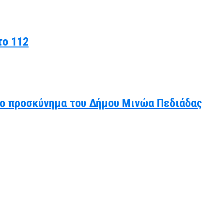
το 112
άλο προσκύνημα του Δήμου Μινώα Πεδιάδας