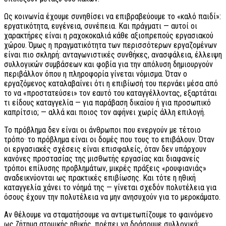
Ως κοινωνία έχουμε συνηθίσει να επιβραβεύουμε το «καλό παιδί»:
εργατικότητα, ευγένεια, συνέπεια. Και πράγματι — αυτοί οι
χαρακτήρες είναι η ραχοκοκαλιά κάθε αξιοπρεπούς εργασιακού
χώρου. Όμως η πραγματικότητα των περισσότερων εργαζομένων
είναι πιο σκληρή: ανταγωνιστικές συνθήκες, ανασφάλεια, έλλειψη
συλλογικών συμβάσεων και φοβία για την απόλυση δημιουργούν
περιβάλλον όπου η πληροφορία γίνεται νόμισμα. Όταν ο
εργαζόμενος καταλαβαίνει ότι η επιβίωσή του περνάει μέσα από
το να «προστατεύσει» τον εαυτό του καταγγέλλοντας, εξαρτάται
τι είδους καταγγελία — για παράβαση δικαίου ή για προσωπικό
καπρίτσιο; — αλλά και ποιος τον αφήνει χωρίς άλλη επιλογή.
Το πρόβλημα δεν είναι οι άνθρωποι που ενεργούν με τέτοιο
τρόπο· το πρόβλημα είναι οι δομές που τους το επιβάλουν. Όταν
οι εργασιακές σχέσεις είναι επισφαλείς, όταν δεν υπάρχουν
κανόνες προστασίας της μισθωτής εργασίας και διαφανείς
τρόποι επίλυσης προβλημάτων, μικρές πράξεις «ρουφιανιάς»
αναδεικνύονται ως πρακτικές επιβίωσης. Και τότε η ηθική
καταγγελία χάνει το νόημά της — γίνεται σχεδόν πολυτέλεια για
όσους έχουν την πολυτέλεια να μην ανησυχούν για το μεροκάματο.
Αν θέλουμε να σταματήσουμε να αντιμετωπίζουμε το φαινόμενο
ως ζήτημα ατομικής ηθικής, πρέπει να δράσουμε συλλογικά: