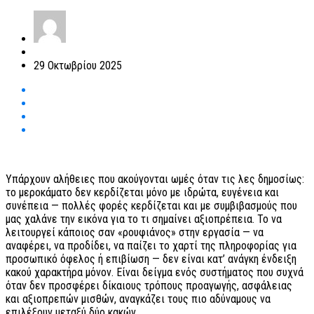
29 Οκτωβρίου 2025
Υπάρχουν αλήθειες που ακούγονται ωμές όταν τις λες δημοσίως:
το μεροκάματο δεν κερδίζεται μόνο με ιδρώτα, ευγένεια και
συνέπεια — πολλές φορές κερδίζεται και με συμβιβασμούς που
μας χαλάνε την εικόνα για το τι σημαίνει αξιοπρέπεια. Το να
λειτουργεί κάποιος σαν «ρουφιάνος» στην εργασία — να
αναφέρει, να προδίδει, να παίζει το χαρτί της πληροφορίας για
προσωπικό όφελος ή επιβίωση — δεν είναι κατ’ ανάγκη ένδειξη
κακού χαρακτήρα μόνον. Είναι δείγμα ενός συστήματος που συχνά
όταν δεν προσφέρει δίκαιους τρόπους προαγωγής, ασφάλειας
και αξιοπρεπών μισθών, αναγκάζει τους πιο αδύναμους να
επιλέξουν μεταξύ δύο κακών.