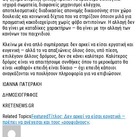
ισχυρά σωματεία, διαφανείς μηχανισμοί ελέγχου,
αποτελεσματικές διαδικασίες απονομής δικαιοσύνης στον χώρο
δουλειάς και κοινωνικά δίχτυα που να στηρίζουν όποιον μιλά για
πραγματική κακοδιαχείριση χωρίς φόβο αντιποίνων. Η αλλαγή δεν
θα γίνει με καταδίκες χαρακτήρων — θα γίνει με την αλλαγή των
κανόνων του παιχνιδιού.
Κλείνω με ένα απλό συμπέρασμα: δεν αρκεί να είσαι εργατική και
ευγενική — αλλά το να απαξιώνεις όλους όσοι, υπό πίεση,
επιλέγουν άλλους δρόμους, δεν σε κάνει καλύτερο. Καλύτερος
δρόμος είναι να απαιτήσουμε συνθήκες όπου το μεροκάματο θα
είναι «καθαρό» επειδή είναι δίκαιο — όχι επειδή κάποιοι
αναγκάζονται να πουλήσουν πληροφορία για να επιβιώσουν.
ΙΩΑΝΝΑ ΠΑΤΕΡΑΚΗ
ΔΗΜΟΣΙΟΓΡΑΦΟΣ
KRETENEWS.GR
Related Topics
Featured
Τίτλος: Δεν αρκεί να είσαι εργατική —
πρέπει να ανέχεσαι και τους «ρουφιάνους»;