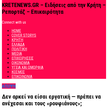
KRETENEWS.GR – Ειδήσεις από την Κρήτη –
Ρεπορτάζ – Επικαιρότητα
Connect with us
HOME
COVER STORYS
ΚΡΗΤΗ
ΕΛΛΑΔΑ
ΠΟΛΙΤΙΚΗ
MEDIA
ΕΠΙΧΕΙΡΗΣΕΙΣ
ΟΙΚΟΝΟΜΙΑ
ΥΓΕΙΑ ΚΑΙ ΟΜΟΡΦΙΑ
ΚΟΣΜΟΣ
ΕΠΙΚΟΙΝΩΝΙΑ
ΑΠΟΨΗ
Δεν αρκεί να είσαι εργατική — πρέπει να
ανέχεσαι και τους «ρουφιάνους»;