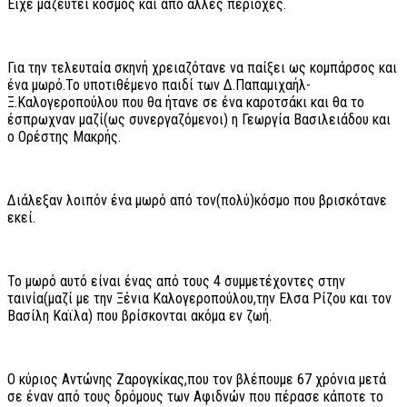
Είχε μαζευτεί κόσμος και από άλλες περιοχές.
Για την τελευταία σκηνή χρειαζότανε να παίξει ως κομπάρσος και
ένα μωρό.Το υποτιθέμενο παιδί των Δ.Παπαμιχαήλ-
Ξ.Καλογεροπούλου που θα ήτανε σε ένα καροτσάκι και θα το
έσπρωχναν μαζί(ως συνεργαζόμενοι) η Γεωργία Βασιλειάδου και
ο Ορέστης Μακρής.
Διάλεξαν λοιπόν ένα μωρό από τον(πολύ)κόσμο που βρισκότανε
εκεί.
Το μωρό αυτό είναι ένας από τους 4 συμμετέχοντες στην
ταινία(μαζί με την Ξένια Καλογεροπούλου,την Ελσα Ρίζου και τον
Βασίλη Καϊλα) που βρίσκονται ακόμα εν ζωή.
Ο κύριος Αντώνης Ζαρογκίκας,που τον βλέπουμε 67 χρόνια μετά
σε έναν από τους δρόμους των Αφιδνών που πέρασε κάποτε το