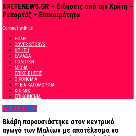
KRETENEWS.GR – Ειδήσεις από την Κρήτη –
Ρεπορτάζ – Επικαιρότητα
Connect with us
HOME
COVER STORYS
ΚΡΗΤΗ
ΕΛΛΑΔΑ
ΠΟΛΙΤΙΚΗ
MEDIA
ΕΠΙΧΕΙΡΗΣΕΙΣ
ΟΙΚΟΝΟΜΙΑ
ΥΓΕΙΑ ΚΑΙ ΟΜΟΡΦΙΑ
ΚΟΣΜΟΣ
ΕΠΙΚΟΙΝΩΝΙΑ
ΕΠΙΚΑΙΡΟΤΗΤΑ
Βλάβη παρουσιάστηκε στον κεντρικό
αγωγό των Μαλίων με αποτέλεσμα να