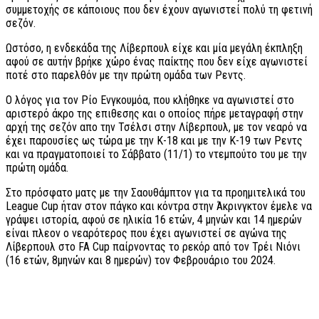
συμμετοχής σε κάποιους που δεν έχουν αγωνιστεί πολύ τη φετινή
σεζόν.
Ωστόσο, η ενδεκάδα της Λίβερπουλ είχε και μία μεγάλη έκπληξη
αφού σε αυτήν βρήκε χώρο ένας παίκτης που δεν είχε αγωνιστεί
ποτέ στο παρελθόν με την πρώτη ομάδα των Ρεντς.
Ο λόγος για τον Ρίο Ενγκουμόα, που κλήθηκε να αγωνιστεί στο
αριστερό άκρο της επιθεσης και ο οποίος πήρε μεταγραφή στην
αρχή της σεζόν απο την Τσέλσι στην Λίβερπουλ, με τον νεαρό να
έχει παρουσίες ως τώρα με την Κ-18 και με την Κ-19 των Ρεντς
και να πραγματοποιεί το Σάββατο (11/1) το ντεμπούτο του με την
πρώτη ομάδα.
Στο πρόσφατο ματς με την Σαουθάμπτον για τα προημιτελικά του
League Cup ήταν στον πάγκο και κόντρα στην Άκρινγκτον έμελε να
γράψει ιστορία, αφού σε ηλικία 16 ετών, 4 μηνών και 14 ημερών
είναι πλεον ο νεαρότερος που έχει αγωνιστεί σε αγώνα της
Λίβερπουλ στο FA Cup παίρνοντας το ρεκόρ από τον Τρέι Νιόνι
(16 ετών, 8μηνών και 8 ημερών) τον Φεβρουάριο του 2024.