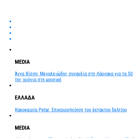
MEDIA
Άννα Βίσση: Μεγαλειώδης συναυλία στη Λάρνακα για τα 50
της χρόνια στη μουσική
ΕΛΛΑΔΑ
Κακοκαιρία Petar: Επικαιροποίηση του έκτακτου δελτίου
MEDIA