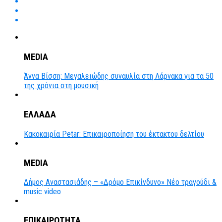
MEDIA
Άννα Βίσση: Μεγαλειώδης συναυλία στη Λάρνακα για τα 50
της χρόνια στη μουσική
ΕΛΛΑΔΑ
Κακοκαιρία Petar: Επικαιροποίηση του έκτακτου δελτίου
MEDIA
Δήμος Αναστασιάδης – «Δρόμο Επικίνδυνο» Νέο τραγούδι &
music video
ΕΠΙΚΑΙΡΟΤΗΤΑ