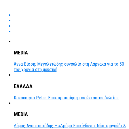
MEDIA
Άννα Βίσση: Μεγαλειώδης συναυλία στη Λάρνακα για τα 50
της χρόνια στη μουσική
ΕΛΛΑΔΑ
Κακοκαιρία Petar: Επικαιροποίηση του έκτακτου δελτίου
MEDIA
Δήμος Αναστασιάδης – «Δρόμο Επικίνδυνο» Νέο τραγούδι &