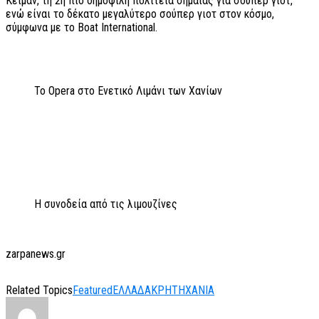
Κέιμαν, τη 2η πιο δημοφιλή πολιτεία σημαίας για σούπερ γιοτ,
ενώ είναι το δέκατο μεγαλύτερο σούπερ γιοτ στον κόσμο,
σύμφωνα με το Boat International.
Το Opera στο Ενετικό Λιμάνι των Χανίων
Η συνοδεία από τις λιμουζίνες
zarpanews.gr
Related Topics
Featured
ΕΛΛΑΔΑ
ΚΡΗΤΗ
ΧΑΝΙΑ