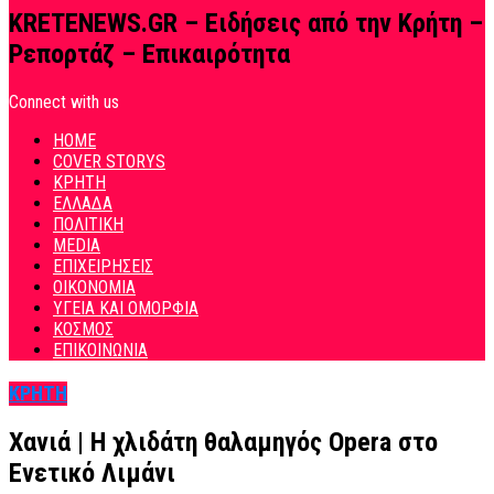
KRETENEWS.GR – Ειδήσεις από την Κρήτη –
Ρεπορτάζ – Επικαιρότητα
Connect with us
HOME
COVER STORYS
ΚΡΗΤΗ
ΕΛΛΑΔΑ
ΠΟΛΙΤΙΚΗ
MEDIA
ΕΠΙΧΕΙΡΗΣΕΙΣ
ΟΙΚΟΝΟΜΙΑ
ΥΓΕΙΑ ΚΑΙ ΟΜΟΡΦΙΑ
ΚΟΣΜΟΣ
ΕΠΙΚΟΙΝΩΝΙΑ
ΚΡΗΤΗ
Χανιά | H χλιδάτη θαλαμηγός Opera στο
Ενετικό Λιμάνι