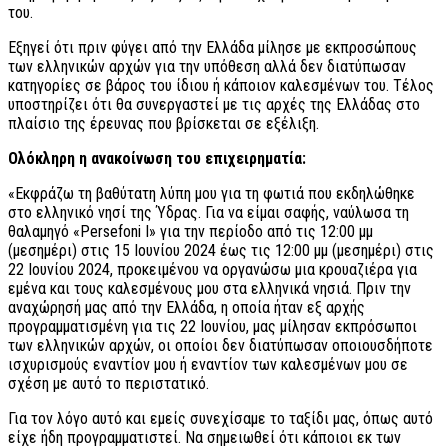
του.
Εξηγεί ότι πριν φύγει από την Ελλάδα μίλησε με εκπροσώπους
των ελληνικών αρχών για την υπόθεση αλλά δεν διατύπωσαν
κατηγορίες σε βάρος του ίδιου ή κάποιον καλεσμένων του. Τέλος
υποστηρίζει ότι θα συνεργαστεί με τις αρχές της Ελλάδας στο
πλαίσιο της έρευνας που βρίσκεται σε εξέλιξη.
Ολόκληρη η ανακοίνωση του επιχειρηματία:
«Εκφράζω τη βαθύτατη λύπη μου για τη φωτιά που εκδηλώθηκε
στο ελληνικό νησί της Ύδρας. Για να είμαι σαφής, ναύλωσα τη
θαλαμηγό «Persefoni I» για την περίοδο από τις 12:00 μμ
(μεσημέρι) στις 15 Ιουνίου 2024 έως τις 12:00 μμ (μεσημέρι) στις
22 Ιουνίου 2024, προκειμένου να οργανώσω μια κρουαζιέρα για
εμένα και τους καλεσμένους μου στα ελληνικά νησιά. Πριν την
αναχώρησή μας από την Ελλάδα, η οποία ήταν εξ αρχής
προγραμματισμένη για τις 22 Ιουνίου, μας μίλησαν εκπρόσωποι
των ελληνικών αρχών, οι οποίοι δεν διατύπωσαν οποιουσδήποτε
ισχυρισμούς εναντίον μου ή εναντίον των καλεσμένων μου σε
σχέση με αυτό το περιστατικό.
Για τον λόγο αυτό και εμείς συνεχίσαμε το ταξίδι μας, όπως αυτό
είχε ήδη προγραμματιστεί. Να σημειωθεί ότι κάποιοι εκ των