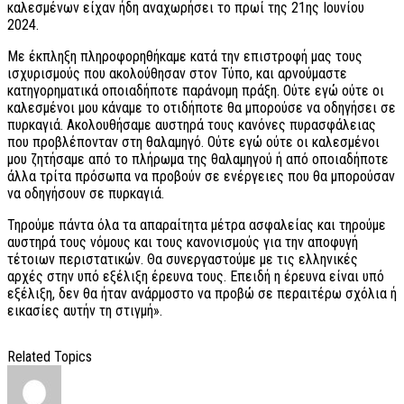
καλεσμένων είχαν ήδη αναχωρήσει το πρωί της 21ης Ιουνίου
2024.
Με έκπληξη πληροφορηθήκαμε κατά την επιστροφή μας τους
ισχυρισμούς που ακολούθησαν στον Τύπο, και αρνούμαστε
κατηγορηματικά οποιαδήποτε παράνομη πράξη. Ούτε εγώ ούτε οι
καλεσμένοι μου κάναμε το οτιδήποτε θα μπορούσε να οδηγήσει σε
πυρκαγιά. Ακολουθήσαμε αυστηρά τους κανόνες πυρασφάλειας
που προβλέπονταν στη θαλαμηγό. Ούτε εγώ ούτε οι καλεσμένοι
μου ζητήσαμε από το πλήρωμα της θαλαμηγού ή από οποιαδήποτε
άλλα τρίτα πρόσωπα να προβούν σε ενέργειες που θα μπορούσαν
να οδηγήσουν σε πυρκαγιά.
Τηρούμε πάντα όλα τα απαραίτητα μέτρα ασφαλείας και τηρούμε
αυστηρά τους νόμους και τους κανονισμούς για την αποφυγή
τέτοιων περιστατικών. Θα συνεργαστούμε με τις ελληνικές
αρχές στην υπό εξέλιξη έρευνα τους. Επειδή η έρευνα είναι υπό
εξέλιξη, δεν θα ήταν ανάρμοστο να προβώ σε περαιτέρω σχόλια ή
εικασίες αυτήν τη στιγμή».
Related Topics