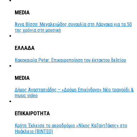
MEDIA
Άννα Βίσση: Μεγαλειώδης συναυλία στη Λάρνακα για τα 50
της χρόνια στη μουσική
ΕΛΛΑΔΑ
Κακοκαιρία Petar: Επικαιροποίηση του έκτακτου δελτίου
MEDIA
Δήμος Αναστασιάδης – «Δρόμο Επικίνδυνο» Νέο τραγούδι &
music video
ΕΠΙΚΑΙΡΟΤΗΤΑ
Κρήτη: Έκλεισε το αεροδρόμιο «Νίκος Καζαντζάκης» στο
Ηράκλειο (ΒΙΝΤΕΟ)