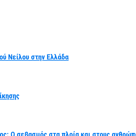
κού Νείλου στην Ελλάδα
ίκησης
χος: Ο σεβασμός στα πλοία και στους ανθρώπ