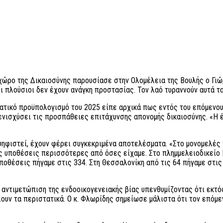
χώρο της Δικαιοσύνης παρουσίασε στην Ολομέλεια της Βουλής ο Γι
ι πλούσιοι δεν έχουν ανάγκη προστασίας. Τον λαό τυραννούν αυτά τ
ατικό προϋπολογισμό του 2025 είπε αρχικά πως εντός του επόμενου
 ενισχύσει τις προσπάθειες επιτάχυνσης απονομής δικαιοσύνης. «Η
ψηφιστεί, έχουν φέρει συγκεκριμένα αποτελέσματα. «Στο μονομελές 
ς υποθέσεις περισσότερες από όσες είχαμε. Στο πλημμελειοδικείο Πε
οθέσεις πήγαμε στις 334. Στη Θεσσαλονίκη από τις 64 πήγαμε στις 1
ν αντιμετώπιση της ενδοοικογενειακής βίας υπενθυμίζοντας ότι εκτό
έλουν τα περιστατικά. Ο κ. Φλωρίδης σημείωσε μάλιστα ότι τον επόμε