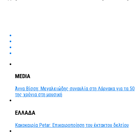
MEDIA
Άννα Βίσση: Μεγαλειώδης συναυλία στη Λάρνακα για τα 50
της χρόνια στη μουσική
ΕΛΛΑΔΑ
Κακοκαιρία Petar: Επικαιροποίηση του έκτακτου δελτίου