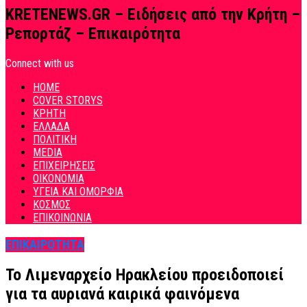
KRETENEWS.GR – Ειδήσεις από την Κρήτη –
Ρεπορτάζ – Επικαιρότητα
Connect with us
HOME
COVER STORYS
ΚΡΗΤΗ
ΕΛΛΑΔΑ
ΠΟΛΙΤΙΚΗ
MEDIA
ΕΠΙΧΕΙΡΗΣΕΙΣ
ΟΙΚΟΝΟΜΙΑ
ΥΓΕΙΑ ΚΑΙ ΟΜΟΡΦΙΑ
ΚΟΣΜΟΣ
ΕΠΙΚΟΙΝΩΝΙΑ
ΕΠΙΚΑΙΡΟΤΗΤΑ
Το Λιμεναρχείο Ηρακλείου προειδοποιεί
για τα αυριανά καιρικά φαινόμενα