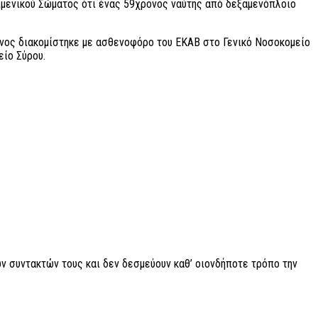
 Λιμενικού Σώματος ότι ένας 59χρονος ναύτης από δεξαμενόπλοιο
ρονος διακομίστηκε με ασθενοφόρο του ΕΚΑΒ στο Γενικό Νοσοκομείο
είο Σύρου.
ν συντακτών τους και δεν δεσμεύουν καθ’ οιονδήποτε τρόπο την