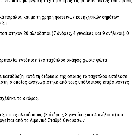
υ κινούταν με μεγάλη ταχύτητα προς τις βόρειες ακτές του νησιού,
κά παράλια, και με τη χρήση φωτεινών και ηχητικών σημάτων
ωξη.
οπίστηκαν 20 αλλοδαποί (7 άνδρες, 4 γυναίκες και 9 ανήλικοι). Ο
περιπολία, εντόπισε ένα ταχύπλοο σκάφος χωρίς φώτα
ε καταδίωξη, κατά τη διάρκεια της οποίας το ταχύπλοο εκτέλεσε
ιστή, ο οποίος αναγνωρίστηκε από τους υπόλοιπους επιβαίνοντες
ασχέθηκε το σκάφος.
ε τους αλλοδαπούς (3 άνδρες, 3 γυναίκες και 4 ανήλικοι) και
ργείται από το Λιμενικό Σταθμό Οινουσσών.