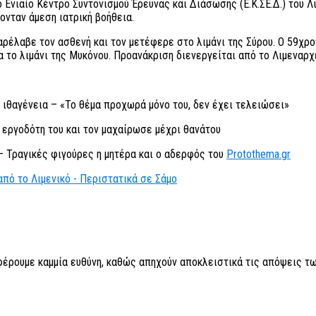
ο Ενιαίο Κέντρο Συντονισμού Έρευνας και Διάσωσης (Ε.Κ.ΣΕ.Δ.) του
ονταν άμεση ιατρική βοήθεια.
αρέλαβε τον ασθενή και τον μετέφερε στο λιμάνι της Σύρου. Ο 59χ
 το λιμάνι της Μυκόνου. Προανάκριση διενεργείται από το Λιμεναρχ
 ιθαγένεια – «Το θέμα προχωρά μόνο του, δεν έχει τελειώσει»
 εργοδότη του και τον μαχαίρωσε μέχρι θανάτου
– Τραγικές φιγούρες η μητέρα και ο αδερφός του
Protothema.gr
πό το Λιμενικό - Περιστατικά σε Σάμο
 φέρουμε καμμία ευθύνη, καθώς απηχούν αποκλειστικά τις απόψεις τω