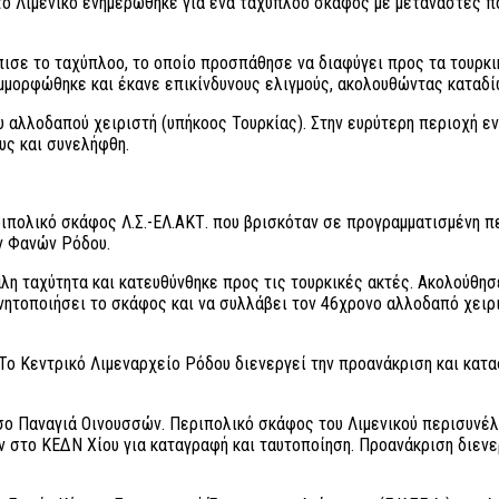
το Λιμενικό ενημερώθηκε για ένα ταχύπλοο σκάφος με μετανάστες πο
πισε το ταχύπλοο, το οποίο προσπάθησε να διαφύγει προς τα τουρκι
μμορφώθηκε και έκανε επικίνδυνους ελιγμούς, ακολουθώντας καταδί
 αλλοδαπού χειριστή (υπήκοος Τουρκίας). Στην ευρύτερη περιοχή εντ
υς και συνελήφθη.
ιπολικό σκάφος Λ.Σ.-ΕΛ.ΑΚΤ. που βρισκόταν σε προγραμματισμένη 
ν Φανών Ρόδου.
η ταχύτητα και κατευθύνθηκε προς τις τουρκικές ακτές. Ακολούθησ
ινητοποιήσει το σκάφος και να συλλάβει τον 46χρονο αλλοδαπό χειρ
 Το Κεντρικό Λιμεναρχείο Ρόδου διενεργεί την προανάκριση και κατ
ο Παναγιά Οινουσσών. Περιπολικό σκάφος του Λιμενικού περισυνέλεξ
ν στο ΚΕΔΝ Χίου για καταγραφή και ταυτοποίηση. Προανάκριση διενε