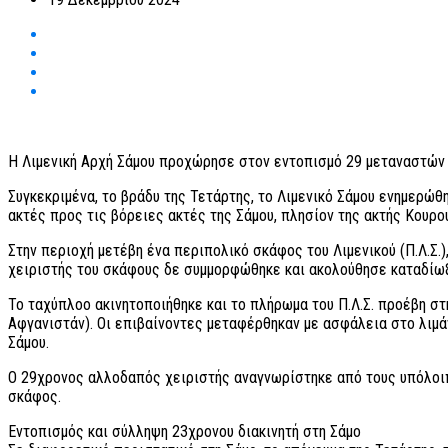
Η Λιμενική Αρχή Σάμου προχώρησε στον εντοπισμό 29 μεταναστών κ
Συγκεκριμένα, το βράδυ της Τετάρτης, το Λιμενικό Σάμου ενημερώθ
ακτές προς τις βόρειες ακτές της Σάμου, πλησίον της ακτής Κουρο
Στην περιοχή μετέβη ένα περιπολικό σκάφος του Λιμενικού (Π.Λ.Σ.
χειριστής του σκάφους δε συμμορφώθηκε και ακολούθησε καταδίωξ
Το ταχύπλοο ακινητοποιήθηκε και το πλήρωμα του Π.Λ.Σ. προέβη στ
Αφγανιστάν). Οι επιβαίνοντες μεταφέρθηκαν με ασφάλεια στο λιμά
Σάμου.
Ο 29χρονος αλλοδαπός χειριστής αναγνωρίστηκε από τους υπόλοιπο
σκάφος.
Εντοπισμός και σύλληψη 23χρονου διακινητή στη Σάμο