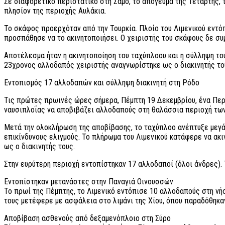
Σε διαφορετικό περιστατικό στη Σάμο, το απόγευμα της Τετάρτης, 
πλησίον της περιοχής Αυλάκια.
Το σκάφος προερχόταν από την Τουρκία. Πλοίο του Λιμενικού εντό
προσπάθησε να το ακινητοποιήσει. Ο χειριστής του σκάφους δε συ
Αποτέλεσμα ήταν η ακινητοποίηση του ταχύπλοου και η σύλληψη του
23χρονος αλλοδαπός χειριστής αναγνωρίστηκε ως ο διακινητής το
Εντοπισμός 17 αλλοδαπών και σύλληψη διακινητή στη Ρόδο
Τις πρώτες πρωινές ώρες σήμερα, Πέμπτη 19 Δεκεμβρίου, ένα Περ
ναυσιπλοΐας να αποβιβάζει αλλοδαπούς στη θαλάσσια περιοχή τω
Μετά την ολοκλήρωση της αποβίβασης, το ταχύπλοο ανέπτυξε μεγάλ
επικίνδυνους ελιγμούς. Το πλήρωμα του Λιμενικού κατάφερε να ακ
ως ο διακινητής τους.
Στην ευρύτερη περιοχή εντοπίστηκαν 17 αλλοδαποί (όλοι άνδρες).
Εντοπίστηκαν μετανάστες στην Παναγιά Οινουσσών
Το πρωί της Πέμπτης, το Λιμενικό εντόπισε 10 αλλοδαπούς στη νήσ
τους μετέφερε με ασφάλεια στο λιμάνι της Χίου, όπου παραδόθηκα
Αποβίβαση ασθενούς από δεξαμενόπλοιο στη Σύρο