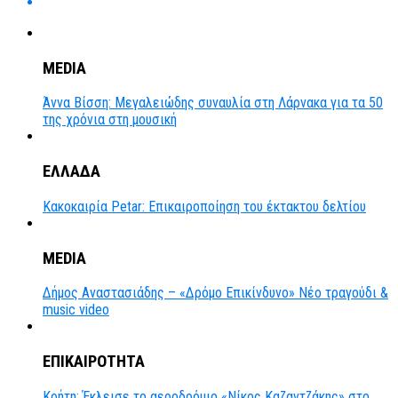
MEDIA
Άννα Βίσση: Μεγαλειώδης συναυλία στη Λάρνακα για τα 50
της χρόνια στη μουσική
ΕΛΛΑΔΑ
Κακοκαιρία Petar: Επικαιροποίηση του έκτακτου δελτίου
MEDIA
Δήμος Αναστασιάδης – «Δρόμο Επικίνδυνο» Νέο τραγούδι &
music video
ΕΠΙΚΑΙΡΟΤΗΤΑ
Κρήτη: Έκλεισε το αεροδρόμιο «Νίκος Καζαντζάκης» στο