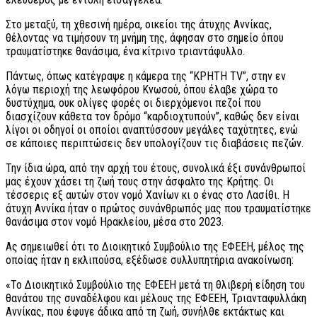
Στο μεταξύ, τη χθεσινή ημέρα, οικείοι της άτυχης Αννίκας,
θέλοντας να τιμήσουν τη μνήμη της, άφησαν στο σημείο όπου
τραυματίστηκε θανάσιμα, ένα κίτρινο τριαντάφυλλο.
Πάντως, όπως κατέγραψε η κάμερα της “ΚΡΗΤΗ TV”, στην εν
λόγω περιοχή της λεωφόρου Κνωσού, όπου έλαβε χώρα το
δυστύχημα, ουκ ολίγες φορές οι διερχόμενοι πεζοί που
διασχίζουν κάθετα τον δρόμο “καρδιοχτυπούν”, καθώς δεν είναι
λίγοι οι οδηγοί οι οποίοι αναπτύσσουν μεγάλες ταχύτητες, ενώ
σε κάποιες περιπτώσεις δεν υπολογίζουν τις διαβάσεις πεζών.
Την ίδια ώρα, από την αρχή του έτους, συνολικά έξι συνάνθρωποί
μας έχουν χάσει τη ζωή τους στην άσφαλτο της Κρήτης. Οι
τέσσερις εξ αυτών στον νομό Χανίων κι ο ένας στο Λασίθι. Η
άτυχη Αννίκα ήταν ο πρώτος συνάνθρωπός μας που τραυματίστηκε
θανάσιμα στον νομό Ηρακλείου, μέσα στο 2023.
Ας σημειωθεί ότι το Διοικητικό Συμβούλιο της ΕΦΕΕΗ, μέλος της
οποίας ήταν η εκλιπούσα, εξέδωσε συλλυπητήρια ανακοίνωση:
«Το Διοικητικό Συμβούλιο της ΕΦΕΕΗ μετά τη θλιβερή είδηση του
θανάτου της συναδέλφου και μέλους της ΕΦΕΕΗ, Τριανταφυλλάκη
Αννίκας, που έφυγε άδικα από τη ζωή, συνήλθε εκτάκτως και