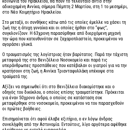
κοινωνία του Ηρακλείου, θα πουν το τελευταίο αντίο στην
αδικοχαμένη Αννίκα, σήμερα Πέμπτη 2 Μαρτίου, στη 1 το μεσημέρι,
στο Νέο Κοιμητήριο Ηρακλείου.
Στο μεταξύ, οι συνθήκες κάτω από τις οποίες έμελλε να χάσει τη
ζωή της η άτυχη γυναίκα και οι οποίες ήρθαν στο “φως”,
συγκλονίζουν. Η 63χρονη παρασύρθηκε από διερχόμενη μηχανή
την ώρα που κατευθυνόταν σε ζαχαροπλαστείο, προκειμένου να
αγοράσει γλυκά.
Ο τραυματισμός της λογίστριας ήταν βαρύτατος. Παρά την τάχιστη
μεταφορά της στο Βενιζέλειο Νοσοκομείο και παρά τις
υπεράνθρωπες προσπάθειες που κατέβαλαν οι γιατροί για να την
κρατήσουν στη ζωή, η Αννίκα Τριανταφυλλάκη υπέκυψε στα
τραύματά της.
Αξίζει να σημειωθεί ότι στο Βενιζέλειο διακομίστηκε και ο
οδηγός του δικύκλου, ο οποίος επίσης τραυματίστηκε. Πρόκειται
για έναν 50χρονο άνδρα, ο οποίος σε κατάσταση σοκ
μεταφέρθηκε στο νοσοκομείο, προκειμένου να του παρασχεθούν
οι πρώτες βοήθειες.
Επισημαίνεται ότι αφού έλαβε εξιτήριο, ο εν λόγω άνδρας
συνελήφθη από την Αστυνομία. Εντούτοις, λίγο αργότερα αφέθηκε
ελεύθερος με εντολή εισαγγελέα.