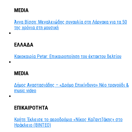
MEDIA
Άννα Βίσση: Μεγαλειώδης συναυλία στη Λάρνακα για τα 50
της χρόνια στη μουσική
ΕΛΛΑΔΑ
Κακοκαιρία Petar: Επικαιροποίηση του έκτακτου δελτίου
MEDIA
Δήμος Αναστασιάδης – «Δρόμο Επικίνδυνο» Νέο τραγούδι &
music video
ΕΠΙΚΑΙΡΟΤΗΤΑ
Κρήτη: Έκλεισε το αεροδρόμιο «Νίκος Καζαντζάκης» στο
Ηράκλειο (ΒΙΝΤΕΟ)