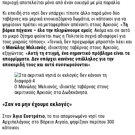
περιοχή αποτελείται μόνο από έναν οικισμό με μία παραλία.
Κι επειδή στο νησί δεν υπάρχει τίποτε άλλο παρά μόνο δύο
ταβέρνες και μερικά ενοικιαζόμενα δωμάτια, οι κάτοικοι για να
ψηφίσουν πρέπει να μεταφερθούν απέναντι στους Αρκιούς. «
Τη
βάρκα πήγαινε – έλα την πληρώνουμε εμείς
. Ακόμα και σε αυτό
το μικρό ζήτημα φαίνεται πως η Πολιτεία συχνά αδιαφορεί για
τους μικρούς τόπους». «Γενικά, δεν προχωράμε μπροστά» λέει και
ο
Μανώλης
Μελιανός
, ιδιοκτήτης ταβέρνας στους Αρκιούς,
εξηγώντας: «
Αυτή τη στιγμή, ένα σημαντικό πρόβλημα είναι τα
απορρίμματα. Δεν υπάρχει κανένας υπάλληλος για την
αποκομιδή τους και αυτά συσσωρεύονται
».
Ο Μανώλης Μελιανός, ιδιοκτής ταβέρνας στους
ακριτικούς Αρκιούς στα Δωδεκάνησα.
«Σαν να μην έχουμε εκλογές»
Στον
Άγιο Ευστράτιο
, το πιο απομονωμένο νησί του
Αρχιπελάγους στο Βόρειο Αιγαίο, ψηφίζουν περίπου 300
κάτοικοι.