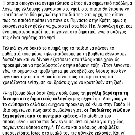
Η οποία οικογένεια αντιμετώπισε φέτος ένα σημαντικό πρόβλημα
λόγω της έλλειψης γυμνασίου στο νησί, στο οποίο θα έπρεπε να
φοιτήσουν τα δύο μεγαλύτερα παιδιά της. Στη αρχή, της είπαν
πως τα παιδιά πρέπει να πάνε σε Γυμνάσιο στην Κρήτη, όμως η
οικογένεια δεν ήθελε να χωριστεί στα δύο. Η κ. Λιουγάκη έχει και
ένα μικρότερο παιδί που πηγαίνει στο δημοτικό, ενώ ο σύζυγος
της είναι αγρότης στο νησί.
Τελικά, έγινε δεκτό το αίτημά της τα παιδιά να κάνουν τα
μαθήματά τους μέσω τηλεκπαίδευσης με τη βοήθεια εθελοντών
δασκάλων και να δίνουν εξετάσεις στο τέλος κάθε χρονιάς
προκειμένου να προβιβαστούν στην επόμενη τάξη. «Έτσι λύνονται
εδώ τα σημαντικά προβλήματα, με μεσοβέζικες λύσεις που δεν
αγγίζουν την ουσία. Η ουσία είναι πως τα ακριτικά νησιά
χρειάζονται ενίσχυση και δράσεις για να κρατηθούν στη ζωή».
«Ψηφίζουμε όλοι όσοι ζούμε εδώ, όμως
τη μεγάλη βαρύτητα τη
δίνουμε στις δημοτικές εκλογές
» μας εξηγεί η κ. Λιουγάκη για
το ανύπαρκτο αλλά και αμήχανο προεκλογικό κλίμα στην Γαύδο. Η
ίδια σημειώνει πως αυτό συμβαίνει γιατί
οι Γαυδιώτες νιώθουν
ξεχασμένοι από το κεντρικό κράτος
. «Το αίσθημα του
αποκομμένου, αυτού που δεν έχει σημαντικό ρόλο για τη χώρα,
παγιώνεται κάποια στιγμή. Γι’ αυτό και ο κόσμος υποβιβάζει
υποσυνείδητα ίσως στο μυαλό του τις εθνικές εκλογές. Και γι’