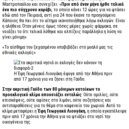
Μαστροπαύλου και συνεχίζει: «
Πριν από έναν μήνα ήρθε τελικά
ένα πιο σύγχρονο καράβι
, το οποίο κάνει 12 ώρες για να φτάσει
εδώ από τον Πειραιά, αντί για 24 που έκανε το προηγούμενο.
Κάποιος θα πει ότι το αίτημα ικανοποιήθηκε λόγω εκλογών. Είναι
η αλήθεια. Όταν μένεις όμως τόσες μέρες χωρίς φάρμακα, σε
νοιάζει το ότι τελικά λύθηκε και ελπίζεις παράλληλα η λύση να
γίνει μόνιμη».
«Το αίσθημα του ξεχασμένου υποβιβάζει στο μυαλό μας τις
εθνικές εκλογές»
Η Έφη Γεωργακά Λιουγάκη έφυγε από την Αθήνα πριν
από 17 χρόνια για να ζήσει στη Γαύδο.
Στην ακριτική Γαύδο των 80 μόνιμων κατοίκων το
προεκλογικό κλίμα απουσιάζει εντελώς
. Ούτε ομιλίες, ούτε
επισκέψεις, ούτε αφίσες στο λιμάνι, ούτε συζητήσεις και
αντιπαραθέσεις για το θέμα στο καφενείο του χωριού. Αυτό το
κλίμα μεταφέρει η
Έφη Γεωργακά Λιουγάκη
, η οποία εγκατέλειψε
πριν από 17 χρόνια την Αθήνα για να φτιάξει στο νησί την
οικογένεια της.