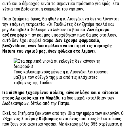
αυτό και ο δήμαρχος είναι το σημαντικό πρόσωπο για εμάς. Στα
χέρια του βρίσκεται η ευημερία του νησιού».
Ποια ζητήματα, όμως, θα ήθελε η κ. Λιουγάκη να δει να λύνονται
την επόμενη τετραετία; «Οι Γαυδιώτες δεν ζητάμε πολλά και
μεγαλεπήβολα. Θέλουμε να λυθούν τα βασικά.
Δεν έχουμε
ασθενοφόρο
– αν και μας υποσχέθηκαν πως θα μας στείλουν,
αυτό δεν έχει συμβεί ακόμα.
Δεν έχουμε φαρμακείο,
βενζινάδικο, έναν δασοφύλακα να επιτηρεί τις περιοχές
Natura του νησιού μας, έναν φύλακα στο λιμάνι
».
Τους καλοκαιρινούς μήνες η κ. Λιουγάκη λειτουργεί
μαζί με τον σύζυγό της μια από τις ελάχιστες
ταβέρνες της Γαύδου.
Για αίσθημα ξεχασμένου πολίτη, κάνουν λόγο και ο κάτοικοι
στους Αρκιούς και το Μαράθι
, τα δύο μικρά «στολίδια» των
Δωδεκανήσων, δίπλα από την Πάτμο.
Εκεί, τα ζητήματα ξεκινούν από την ίδια την ημέρα των εκλογών. Ο
78χρονος
Σταύρος Κάβουρας
είναι ένας από τους 50 κατοίκους
που ζουν στο ακριτικό νησάκι. Με έκταση μόλις 355 στρέμματα, η