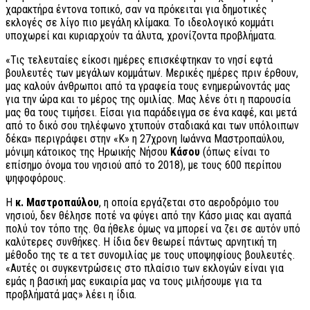
χαρακτήρα έντονα τοπικό, σαν να πρόκειται για δημοτικές
εκλογές σε λίγο πιο μεγάλη κλίμακα. Το ιδεολογικό κομμάτι
υποχωρεί και κυριαρχούν τα άλυτα, χρονίζοντα προβλήματα.
«Τις τελευταίες είκοσι ημέρες επισκέφτηκαν το νησί εφτά
βουλευτές των μεγάλων κομμάτων. Μερικές ημέρες πριν έρθουν,
μας καλούν άνθρωποι από τα γραφεία τους ενημερώνοντάς μας
για την ώρα και το μέρος της ομιλίας. Μας λένε ότι η παρουσία
μας θα τους τιμήσει. Είσαι για παράδειγμα σε ένα καφέ, και μετά
από το δικό σου τηλέφωνο χτυπούν σταδιακά και των υπόλοιπων
δέκα» περιγράφει στην «Κ» η 27χρονη Ιωάννα Μαστροπαύλου,
μόνιμη κάτοικος της Ηρωικής Νήσου
Κάσου
(όπως είναι το
επίσημο όνομα του νησιού από το 2018), με τους 600 περίπου
ψηφοφόρους.
Η
κ. Μαστροπαύλου
, η οποία εργάζεται στο αεροδρόμιο του
νησιού, δεν θέλησε ποτέ να φύγει από την Κάσο μιας και αγαπά
πολύ τον τόπο της. Θα ήθελε όμως να μπορεί να ζει σε αυτόν υπό
καλύτερες συνθήκες. Η ίδια δεν θεωρεί πάντως αρνητική τη
μέθοδο της τε α τετ συνομιλίας με τους υποψηφίους βουλευτές.
«Αυτές οι συγκεντρώσεις στο πλαίσιο των εκλογών είναι για
εμάς η βασική μας ευκαιρία μας να τους μιλήσουμε για τα
προβλήματά μας» λέει η ίδια.