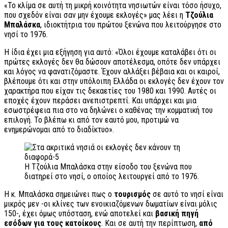
«Το κλίμα σε αυτή τη μικρή κοινότητα νησιωτών είναι τόσο ήσυχο,
που σχεδόν είναι σαν μην έχουμε εκλογές» μας λέει η
Τζούλια
Μπαλάσκα
, ιδιοκτήτρια του πρώτου ξενώνα που λειτούργησε στο
νησί το 1976.
Η ίδια έχει μια εξήγηση για αυτό: «Όλοι έχουμε καταλάβει ότι οι
πρώτες εκλογές δεν θα δώσουν αποτέλεσμα, οπότε δεν υπάρχει
και λόγος να φανατιζόμαστε. Έχουν αλλάξει βέβαια και οι καιροί,
βλέπουμε ότι και στην υπόλοιπη Ελλάδα οι εκλογές δεν έχουν τον
χαρακτήρα που είχαν τις δεκαετίες του 1980 και 1990. Αυτές οι
εποχές έχουν περάσει ανεπιστρεπτί. Και υπάρχει και μια
εσωστρέφεια πια στο να δηλώνει ο καθένας την κομματική του
επιλογή. Το βλέπω κι από τον εαυτό μου, προτιμώ να
ενημερώνομαι από το διαδίκτυο».
H Τζούλια Μπαλάσκα στην είσοδο του ξενώνα που
διατηρεί στο νησί, ο οποίος λειτουργεί από το 1976.
Η κ. Μπαλάσκα σημειώνει πως ο
τουρισμός
σε αυτό το νησί είναι
μικρός μεν -οι κλίνες των ενοικιαζόμενων δωματίων είναι μόλις
150-, έχει όμως υπόσταση, ενώ αποτελεί και
βασική πηγή
εσόδων για τους κατοίκους
. Και σε αυτή την περίπτωση,
από