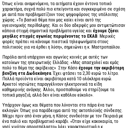
Όπως είναι αναμενόμενο, τα αιτήματα έχουν έντονα τοπικό
χαρακτήρα, συχνά πολύ πιο επείγοντα και συγκεκριμένο σε σχέση
με αυτά που προβληματίζουν τους ψηφοφόρους της υπόλοιπης
χώρας. «Το βασικό θέμα που μας καίει είναι αυτό της
υγειονομικής περίθαλψης. Και οι δύο αδερφές μου αντιμετώπισαν
κάποια στιγμή σημαντικά προβλήματα υγείας και
έχουμε ζήσει
μεγάλες στιγμές αγωνίας περιμένοντας το ΕΚΑΒ
. Μερικές
φορές πρέπει να κάνουμε πιεστικά τηλεφωνήματα στους
πολιτικούς για να έρθει η λύση», σημειώνει η κ. Μαστροπαύλου.
Παρόλα αυτά υπάρχουν και αγωνίες κοινές με αυτές των
κατοίκων της ηπειρωτικής Ελλάδας. «Μας απασχολεί και εμάς
πολύ το θέμα της ακρίβειας» Στην Κάσο
έχουμε την ακριβότερη
βενζίνη στα Δωδεκάνησα
. Έχει φτάσει τα 2,30 ευρώ το λίτρο.
Πολλά προϊόντα είναι ακριβότερα κατά 10 ολόκληρα ευρώ.
Αρκετοί νησιώτες παραγγέλνουν ηλεκτρονικά τα είδη
καθημερινής ανάγκης. Άλλοι, προσπαθούμε να στηρίζουμε τα
τοπικά μαγαζιά, αλλά δεν είναι καθόλου εύκολο».
Υπάρχουν όμως και θέματα που λύνονται στο πάρα ένα των
εκλογών. Όπως για παράδειγμα αυτό της ακτοπλοϊκής σύνδεσης.
Μέχρι πριν από έναν μήνα, η Κάσος συνδεόταν με τον Πειραιά με
ένα παλιό και προβληματικό καράβι. «Όταν είχε κακοκαιρία, το
νησί γινόταν απροσπέλαστο» λέει χαρακτηριστικά η κ.