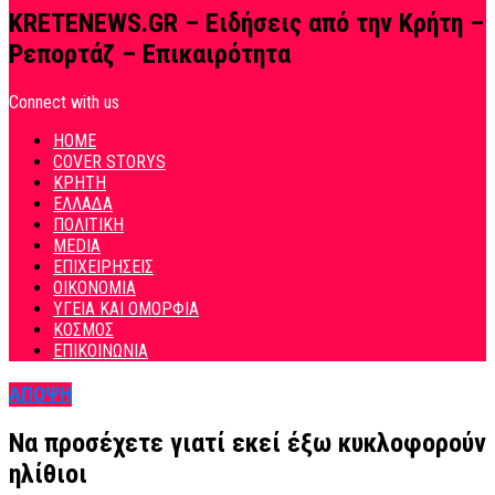
KRETENEWS.GR – Ειδήσεις από την Κρήτη –
Ρεπορτάζ – Επικαιρότητα
Connect with us
HOME
COVER STORYS
ΚΡΗΤΗ
ΕΛΛΑΔΑ
ΠΟΛΙΤΙΚΗ
MEDIA
ΕΠΙΧΕΙΡΗΣΕΙΣ
ΟΙΚΟΝΟΜΙΑ
ΥΓΕΙΑ ΚΑΙ ΟΜΟΡΦΙΑ
ΚΟΣΜΟΣ
ΕΠΙΚΟΙΝΩΝΙΑ
ΑΠΟΨΗ
Να προσέχετε γιατί εκεί έξω κυκλοφορούν
ηλίθιοι