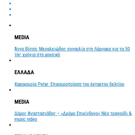
MEDIA
Άννα Βίσση: Μεγαλειώδης συναυλία στη Λάρνακα για τα 50
της χρόνια στη μουσική
ΕΛΛΑΔΑ
Κακοκαιρία Petar: Επικαιροποίηση του έκτακτου δελτίου
MEDIA
Δήμος Αναστασιάδης – «Δρόμο Επικίνδυνο» Νέο τραγούδι &
music video