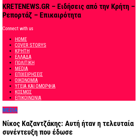
KRETENEWS.GR – Ειδήσεις από την Κρήτη –
Ρεπορτάζ – Επικαιρότητα
Connect with us
HOME
COVER STORYS
ΚΡΗΤΗ
ΕΛΛΑΔΑ
ΠΟΛΙΤΙΚΗ
MEDIA
ΕΠΙΧΕΙΡΗΣΕΙΣ
ΟΙΚΟΝΟΜΙΑ
ΥΓΕΙΑ ΚΑΙ ΟΜΟΡΦΙΑ
ΚΟΣΜΟΣ
ΕΠΙΚΟΙΝΩΝΙΑ
MEDIA
Νίκος Καζαντζάκης: Αυτή ήταν η τελευταία
συνέντευξη που έδωσε