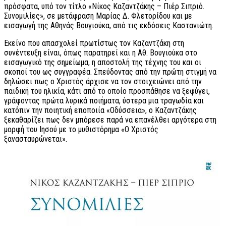
πρόσφατα, υπό τον τίτλο «Νίκος Καζαντζάκης – Πιέρ Σιπριό.
Συνομιλίες», σε μετάφραση Μαρίας Δ. Φλετορίδου και με
εισαγωγή της Αθηνάς Βουγιούκα, από τις εκδόσεις Καστανιώτη.
Εκείνο που απασχολεί πρωτίστως τον Καζαντζάκη στη
συνέντευξη είναι, όπως παρατηρεί και η Αθ. Βουγιούκα στο
εισαγωγικό της σημείωμα, η αποστολή της τέχνης του και οι
σκοποί του ως συγγραφέα. Σπεύδοντας από την πρώτη στιγμή να
δηλώσει πως ο Χριστός άρχισε να τον στοιχειώνει από την
παιδική του ηλικία, κάτι από το οποίο προσπάθησε να ξεφύγει,
γράφοντας πρώτα λυρικά ποιήματα, ύστερα μια τραγωδία και
κατόπιν την ποιητική εποποιία «Οδύσσεια», ο Καζαντζάκης
ξεκαθαρίζει πως δεν μπόρεσε παρά να επανέλθει αργότερα στη
μορφή του Ιησού με το μυθιστόρημα «Ο Χριστός
ξανασταυρώνεται».