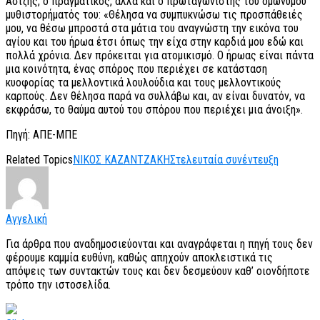
Ασίζης, ο πραγματικός, αλλά και ο πρωταγωνιστής του ομώνυμου
μυθιστορήματός του: «Θέλησα να συμπυκνώσω τις προσπάθειές
μου, να θέσω μπροστά στα μάτια του αναγνώστη την εικόνα του
αγίου και του ήρωα έτσι όπως την είχα στην καρδιά μου εδώ και
πολλά χρόνια. Δεν πρόκειται για ατομικισμό. Ο ήρωας είναι πάντα
μια κοινότητα, ένας σπόρος που περιέχει σε κατάσταση
κυοφορίας τα μελλοντικά λουλούδια και τους μελλοντικούς
καρπούς. Δεν θέλησα παρά να συλλάβω και, αν είναι δυνατόν, να
εκφράσω, το θαύμα αυτού του σπόρου που περιέχει μια άνοιξη».
Πηγή: ΑΠΕ-ΜΠΕ
Related Topics
ΝΙΚΟΣ ΚΑΖΑΝΤΖΑΚΗΣ
τελευταία συνέντευξη
Αγγελική
Για άρθρα που αναδημοσιεύονται και αναγράφεται η πηγή τους δεν
φέρουμε καμμία ευθύνη, καθώς απηχούν αποκλειστικά τις
απόψεις των συντακτών τους και δεν δεσμεύουν καθ’ οιονδήποτε
τρόπο την ιστοσελίδα.