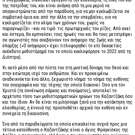
της πατρίδας του, και είναι ανάγκη από τη μια μεριά να
απαγκιστρώνεται από την παράδοση, για να μην εγκλωβίζεται σε
συμβατικά όρια και από την άλλη να την υπερβαίνει, για να
εγκλιματίζεται στο κλίμα των χρόνων του, χωρίς να
παραγνωρίζει –και να τιμά- τις πρωταρχικές του ρίζες. Από εκεί
και ύστερα, θα εμπνεύσει τους ήρωές του και θα τους μετατρέψει
σε αγωνιστές που ανεβαίνουν τον ανήφορο της ζωής και της
ύπαρξης («Ο ανήφορος» έχει τιτλοφορηθεί το επί δεκαετίες
ανέκδοτο μυθιστόρημά του το οποίο κυκλοφόρησε το 2022 από τη
Διόπτρα).
Κι αυτό μέσα από την πίστη του στη μυστική δύναμη του Θεού και
στην εσώτερη ισχύ του ανθρώπου. Και εν προκειμένω
αναδεικνύεται ένα άλλο, ξεχωριστό νόημα: το νόημα της ευθύνης
του συγγραφέα και της τέχνης την οποία διακονεί. Όσο για τον
Χριστό (τη συνένωση σάρκας και πνεύματος), αποτελεί το
αρχέτυπο τόσο των μυθιστορηματικών ηρώων του Καζαντζάκη όσο
και του ίδιου. Αν δε είναι να μιλήσουμε ξανά για την κατάκτηση της
ελευθερίας, η έννοιά της προϋποθέτει αρχικά την ευθύνη και εν
συνεχεία τη δικαιοσύνη.
Ένα από τα παραδείγματα τα οποία επικαλείται συχνά προς μια
τέτοια κατεύθυνση ο Καζαντζάκης είναι ο άγιος Φραγκίσκος της