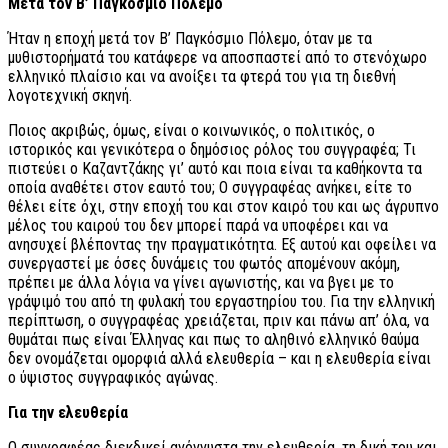
Μετά τον Β’ Παγκόσμιο Πόλεμο
Ήταν η εποχή μετά τον Β’ Παγκόσμιο Πόλεμο, όταν με τα
μυθιστορήματά του κατάφερε να αποσπαστεί από το στενόχωρο
ελληνικό πλαίσιο και να ανοίξει τα φτερά του για τη διεθνή
λογοτεχνική σκηνή.
Ποιος ακριβώς, όμως, είναι ο κοινωνικός, ο πολιτικός, ο
ιστορικός και γενικότερα ο δημόσιος ρόλος του συγγραφέα; Τι
πιστεύει ο Καζαντζάκης γι’ αυτό και ποια είναι τα καθήκοντα τα
οποία αναθέτει στον εαυτό του; Ο συγγραφέας ανήκει, είτε το
θέλει είτε όχι, στην εποχή του και στον καιρό του και ως άγρυπνο
μέλος του καιρού του δεν μπορεί παρά να υποφέρει και να
ανησυχεί βλέποντας την πραγματικότητα. Εξ αυτού και οφείλει να
συνεργαστεί με όσες δυνάμεις του φωτός απομένουν ακόμη,
πρέπει με άλλα λόγια να γίνει αγωνιστής, και να βγει με το
γράψιμό του από τη φυλακή του εργαστηρίου του. Για την ελληνική
περίπτωση, ο συγγραφέας χρειάζεται, πριν και πάνω απ’ όλα, να
θυμάται πως είναι Έλληνας και πως το αληθινό ελληνικό θαύμα
δεν ονομάζεται ομορφιά αλλά ελευθερία – και η ελευθερία είναι
ο ύψιστος συγγραφικός αγώνας.
Για την ελευθερία
Ο συγγραφέας διεκδικεί αγόγγυστα την ελευθερία, τη δική του και