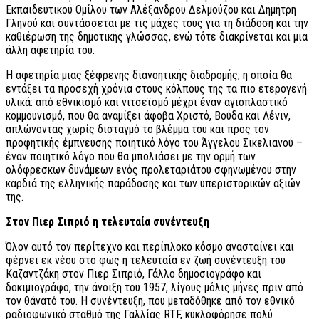
Εκπαιδευτικού Ομίλου των Αλέξανδρου Δελμούζου και Δημήτρη
Γληνού και συντάσσεται με τις μάχες τους για τη διάδοση και την
καθιέρωση της δημοτικής γλώσσας, ενώ τότε διακρίνεται και μια
άλλη αφετηρία του.
Η αφετηρία μιας ξέφρενης διανοητικής διαδρομής, η οποία θα
εντάξει τα προσεχή χρόνια στους κόλπους της τα πιο ετερογενή
υλικά: από εθνικισμό και νιτσεϊσμό μέχρι έναν αγιοπλαστικό
κομμουνισμό, που θα αναμίξει άφοβα Χριστό, Βούδα και Λένιν,
απλώνοντας χωρίς δισταγμό το βλέμμα του και προς τον
προφητικής έμπνευσης ποιητικό λόγο του Άγγελου Σικελιανού –
έναν ποιητικό λόγο που θα μπολιάσει με την ορμή των
ολόφρεσκων δυνάμεων ενός προλεταριάτου σφηνωμένου στην
καρδιά της ελληνικής παράδοσης και των υπεριστορικών αξιών
της.
Στον Πιερ Σιπριό η τελευταία συνέντευξη
Όλον αυτό τον περίτεχνο και περίπλοκο κόσμο ανασταίνει και
φέρνει εκ νέου στο φως η τελευταία εν ζωή συνέντευξη του
Καζαντζάκη στον Πιερ Σιπριό, Γάλλο δημοσιογράφο και
δοκιμιογράφο, την άνοιξη του 1957, λίγους μόλις μήνες πριν από
τον θάνατό του. Η συνέντευξη, που μεταδόθηκε από τον εθνικό
ραδιοφωνικό σταθμό της Γαλλίας RTF, κυκλοφόρησε πολύ