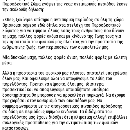
Πυροσβεστικό Σώμα ενόψει της νέας αντιπυρικής περιόδου έκανε
την ακόλουθη δήλωση:
«Χθες, ξεκίνησε επίσημα η αντιπυρική περίοδος σε όλη τη χώρα.
Βρίσκομαι σήμερα εδώ δίπλα στα στελέχη του Πυροσβεστικού
Σώματος για να τιμήσω όλους εσάς τους ανθρώπους που δίνουν
τη μάχη, πολλές φορές ακόμα και με κίνδυνο της ζωής τους για
την προστασία του φυσικού μας πλούτου, για την προστασία της
ανθρώπινης ζωής, των περιουσιών των συμπολιτών μας.
Μία δύσκολη μάχη, πολλές φορές άνιση, πολλές φορές με ελλιπή
μέσα.
Αλλά η προστασία του φυσικού μας πλούτου αποτελεί υποχρέωση
όλων μας. Και οφείλουμε όλοι να αποφύγουμε τα λάθη του
παρελθόντος. Πρέπει να είμαστε, όλοι μας, ιδιαίτερα
προσεκτικοί και να αποφεύγουμε οποιαδήποτε υπαίθρια
δραστηριότητα θα μπορούσε να προκαλέσει πυρκαγιά. Να έχουμε
προχωρήσει στον καθαρισμό των οικοπέδων μας. Να
συμμορφωνόμαστε με τις απαγορευτικές πινακίδες πρόσβασης
σε δάση σε περιόδους υψηλού κινδύνου. Τα διδάγματα του
παρελθόντος μας έχουν διδάξει ότι η κλιματική αλλαγή επιβάλλει
συλλογικές προσπάθειες για την αντιμετώπιση των φυσικών
καταστροφών.