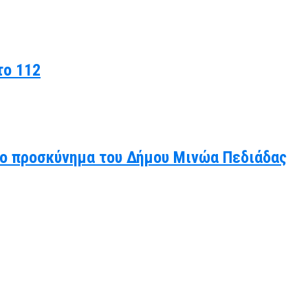
το 112
άλο προσκύνημα του Δήμου Μινώα Πεδιάδας