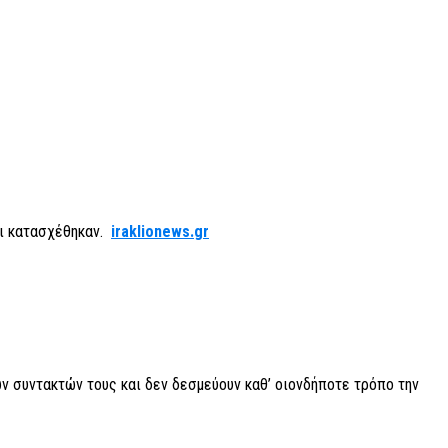
αι κατασχέθηκαν.
iraklionews.gr
ν συντακτών τους και δεν δεσμεύουν καθ’ οιονδήποτε τρόπο την