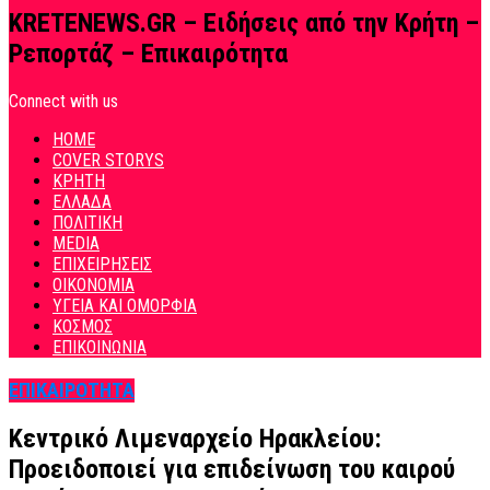
KRETENEWS.GR – Ειδήσεις από την Κρήτη –
Ρεπορτάζ – Επικαιρότητα
Connect with us
HOME
COVER STORYS
ΚΡΗΤΗ
ΕΛΛΑΔΑ
ΠΟΛΙΤΙΚΗ
MEDIA
ΕΠΙΧΕΙΡΗΣΕΙΣ
ΟΙΚΟΝΟΜΙΑ
ΥΓΕΙΑ ΚΑΙ ΟΜΟΡΦΙΑ
ΚΟΣΜΟΣ
ΕΠΙΚΟΙΝΩΝΙΑ
ΕΠΙΚΑΙΡΟΤΗΤΑ
Κεντρικό Λιμεναρχείο Ηρακλείου:
Προειδοποιεί για επιδείνωση του καιρού