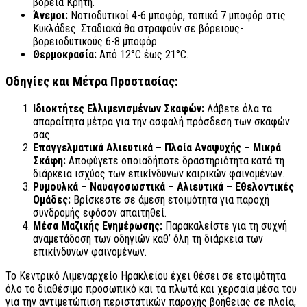
βόρεια Κρήτη.
Άνεμοι:
Νοτιοδυτικοί 4-6 μποφόρ, τοπικά 7 μποφόρ στις
Κυκλάδες. Σταδιακά θα στραφούν σε βόρειους-
βορειοδυτικούς 6-8 μποφόρ.
Θερμοκρασία:
Από 12°C έως 21°C.
Οδηγίες και Μέτρα Προστασίας:
Ιδιοκτήτες Ελλιμενισμένων Σκαφών:
Λάβετε όλα τα
απαραίτητα μέτρα για την ασφαλή πρόσδεση των σκαφών
σας.
Επαγγελματικά Αλιευτικά – Πλοία Αναψυχής – Μικρά
Σκάφη:
Αποφύγετε οποιαδήποτε δραστηριότητα κατά τη
διάρκεια ισχύος των επικίνδυνων καιρικών φαινομένων.
Ρυμουλκά – Ναυαγοσωστικά – Αλιευτικά – Εθελοντικές
Ομάδες:
Βρίσκεστε σε άμεση ετοιμότητα για παροχή
συνδρομής εφόσον απαιτηθεί.
Μέσα Μαζικής Ενημέρωσης:
Παρακαλείστε για τη συχνή
αναμετάδοση των οδηγιών καθ’ όλη τη διάρκεια των
επικίνδυνων φαινομένων.
Το Κεντρικό Λιμεναρχείο Ηρακλείου έχει θέσει σε ετοιμότητα
όλο το διαθέσιμο προσωπικό και τα πλωτά και χερσαία μέσα του
για την αντιμετώπιση περιστατικών παροχής βοήθειας σε πλοία,