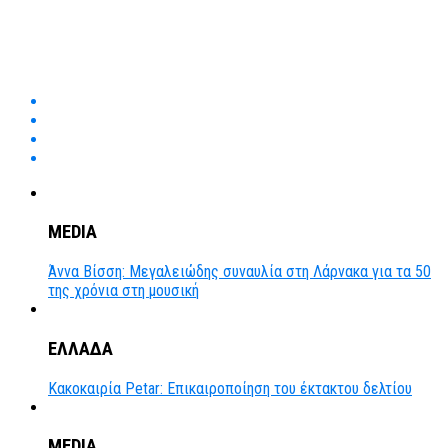
MEDIA
Άννα Βίσση: Μεγαλειώδης συναυλία στη Λάρνακα για τα 50
της χρόνια στη μουσική
ΕΛΛΑΔΑ
Κακοκαιρία Petar: Επικαιροποίηση του έκτακτου δελτίου
MEDIA