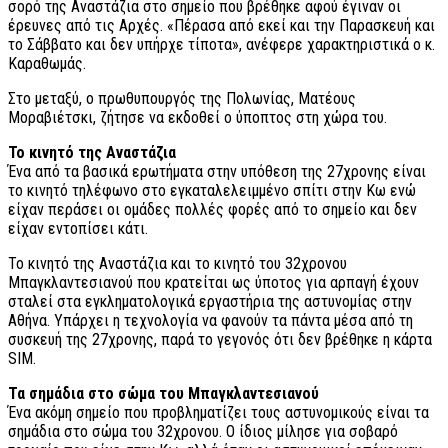
σορό της Αναστάζια στο σημείο που βρέθηκε αφού έγιναν οι
έρευνες από τις Αρχές. «Πέρασα από εκεί και την Παρασκευή και
το Σάββατο και δεν υπήρχε τίποτα», ανέφερε χαρακτηριστικά ο κ.
Καραθωμάς.
Στο μεταξύ, ο πρωθυπουργός της Πολωνίας, Ματέους
Μοραβιέτσκι, ζήτησε να εκδοθεί ο ύποπτος στη χώρα του.
Το κινητό της Αναστάζια
Ένα από τα βασικά ερωτήματα στην υπόθεση της 27χρονης είναι
το κινητό τηλέφωνο στο εγκαταλελειμμένο σπίτι στην Κω ενώ
είχαν περάσει οι ομάδες πολλές φορές από το σημείο και δεν
είχαν εντοπίσει κάτι.
Το κινητό της Αναστάζια και το κινητό του 32χρονου
Μπαγκλαντεσιανού που κρατείται ως ύποτος για αρπαγή έχουν
σταλεί στα εγκληματολογικά εργαστήρια της αστυνομίας στην
Αθήνα. Υπάρχει η τεχνολογία να φανούν τα πάντα μέσα από τη
συσκευή της 27χρονης, παρά το γεγονός ότι δεν βρέθηκε η κάρτα
SIM.
Τα σημάδια στο σώμα του Μπαγκλαντεσιανού
Ένα ακόμη σημείο που προβληματίζει τους αστυνομικούς είναι τα
σημάδια στο σώμα του 32χρονου. Ο ίδιος μίλησε για σοβαρό