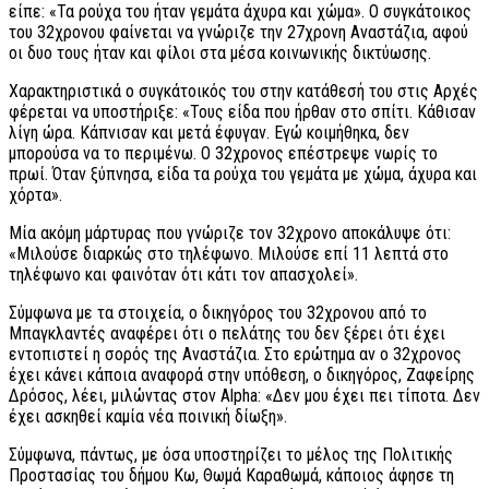
είπε: «Τα ρούχα του ήταν γεμάτα άχυρα και χώμα». Ο συγκάτοικος
του 32χρονου φαίνεται να γνώριζε την 27χρονη Αναστάζια, αφού
οι δυο τους ήταν και φίλοι στα μέσα κοινωνικής δικτύωσης.
Χαρακτηριστικά ο συγκάτοικός του στην κατάθεσή του στις Αρχές
φέρεται να υποστήριξε: «Τους είδα που ήρθαν στο σπίτι. Κάθισαν
λίγη ώρα. Κάπνισαν και μετά έφυγαν. Εγώ κοιμήθηκα, δεν
μπορούσα να το περιμένω. Ο 32χρονος επέστρεψε νωρίς το
πρωί. Όταν ξύπνησα, είδα τα ρούχα του γεμάτα με χώμα, άχυρα και
χόρτα».
Μία ακόμη μάρτυρας που γνώριζε τον 32χρονο αποκάλυψε ότι:
«Μιλούσε διαρκώς στο τηλέφωνο. Μιλούσε επί 11 λεπτά στο
τηλέφωνο και φαινόταν ότι κάτι τον απασχολεί».
Σύμφωνα με τα στοιχεία, ο δικηγόρος του 32χρονου από το
Μπαγκλαντές αναφέρει ότι ο πελάτης του δεν ξέρει ότι έχει
εντοπιστεί η σορός της Αναστάζια. Στο ερώτημα αν ο 32χρονος
έχει κάνει κάποια αναφορά στην υπόθεση, ο δικηγόρος, Ζαφείρης
Δρόσος, λέει, μιλώντας στον Alpha: «Δεν μου έχει πει τίποτα. Δεν
έχει ασκηθεί καμία νέα ποινική δίωξη».
Σύμφωνα, πάντως, με όσα υποστηρίζει το μέλος της Πολιτικής
Προστασίας του δήμου Κω, Θωμά Καραθωμά, κάποιος άφησε τη