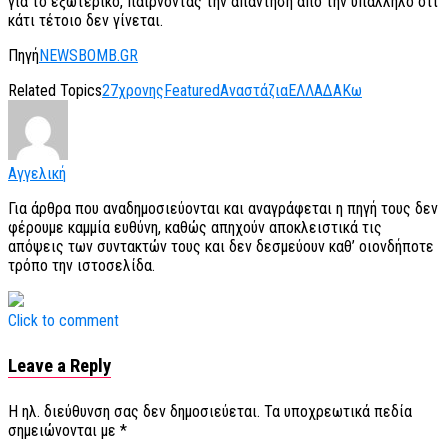
για το εξωτερικό, παίρνοντας την απάντηση από την υπάλληλο ότι
κάτι τέτοιο δεν γίνεται.
Πηγή
NEWSBOMB.GR
Related Topics
27χρονης
Featured
Αναστάζια
ΕΛΛΑΔΑ
Κω
Αγγελική
Για άρθρα που αναδημοσιεύονται και αναγράφεται η πηγή τους δεν
φέρουμε καμμία ευθύνη, καθώς απηχούν αποκλειστικά τις
απόψεις των συντακτών τους και δεν δεσμεύουν καθ’ οιονδήποτε
τρόπο την ιστοσελίδα.
Click to comment
Leave a Reply
Η ηλ. διεύθυνση σας δεν δημοσιεύεται.
Τα υποχρεωτικά πεδία
σημειώνονται με
*