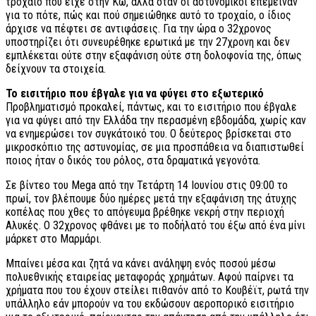
τροχαίο που είχε στην Κω, αλλά όταν οι αστυνομικοί επέμειναν
για το πότε, πώς και πού σημειώθηκε αυτό το τροχαίο, ο ίδιος
άρχισε να πέφτει σε αντιφάσεις. Για την ώρα ο 32χρονος
υποστηρίζει ότι συνευρέθηκε ερωτικά με την 27χρονη και δεν
εμπλέκεται ούτε στην εξαφάνιση ούτε στη δολοφονία της, όπως
δείχνουν τα στοιχεία.
Το εισιτήριο που έβγαλε για να φύγει στο εξωτερικό
Προβληματισμό προκαλεί, πάντως, και το εισιτήριο που έβγαλε
για να φύγει από την Ελλάδα την περασμένη εβδομάδα, χωρίς καν
να ενημερώσει τον συγκάτοικό του. Ο δεύτερος βρίσκεται στο
μικροσκόπιο της αστυνομίας, σε μια προσπάθεια να διαπιστωθεί
ποιος ήταν ο δικός του ρόλος, στα δραματικά γεγονότα.
Σε βίντεο του Mega από την Τετάρτη 14 Ιουνίου στις 09:00 το
πρωί, τον βλέπουμε δύο ημέρες μετά την εξαφάνιση της άτυχης
κοπέλας που χθες το απόγευμα βρέθηκε νεκρή στην περιοχή
Αλυκές. Ο 32χρονος φθάνει με το ποδήλατό του έξω από ένα μίνι
μάρκετ στο Μαρμάρι.
Μπαίνει μέσα και ζητά να κάνει ανάληψη ενός ποσού μέσω
πολυεθνικής εταιρείας μεταφοράς χρημάτων. Αφού παίρνει τα
χρήματα που του έχουν στείλει πιθανόν από το Κουβέϊτ, ρωτά την
υπάλληλο εάν μπορούν να του εκδώσουν αεροπορικό εισιτήριο