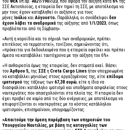
του
ΦΕΚ
υπ.αρ.
4621/1907/23,
που αφορά την αύξηση κατά
6%
της
ΣΣΕ Ακτοπλοϊας, η εταιρεία δεν τηρεί τη ΣΣΕ, με αποτέλεσμα να
μην τους έχουν καταβληθεί οι αυξήσεις για τους
μήνες
Ιούλιο
και
Αύγουστο.
Παράλληλα, οι συνάδελφοι
δεν
έχουν λάβει τα αναδρομικά
της αύξησης από
1/1/2023
, όπως
προβλέπεται από τη Σύμβαση».
«Αυτή η κοροϊδία και το σήριαλ των αναδρομικών, πρέπει
επιτέλους να τερματιστεί», τονίζουν, σημειώνοντας ότι,
«πρόκειται για δεδουλευμένα που η εταιρεία οφείλει και πρέπει
άμεσα να καταβάλλει ταυτόχρονα με την αύξηση του 6%».
«Η αυθαιρεσία όμως της εταιρείας, δεν σταματά εκεί. Βάσει
του
Άρθρου 5,
της
ΣΣΕ
η
Creta
Cargo
Lines
ήταν υποχρεωμένη
να καταβάλλει μηνιαίως στους εργαζομένους της, είτε
επίδομα
ιματισμού
της τάξεως των
67,38 ευρώ
, είτε η ίδια να
διασφαλίσει κατάλληλο ιματισμό και υποδήματα ασφαλείας στους
ναυτεργάτες που απασχολούνται στα πλοία της. Η εταιρεία δεν
έχει προβεί σε καμία από τις δύο ενέργειες, με αποτέλεσμα να
επιφορτίζονται οι ναυτεργάτες με το κόστος κατάλληλου
ιματισμού», επισημαίνουν, υπογραμμίζοντας:
«Απαιτούμε την άμεση παρέμβαση των υπηρεσιών του
Υπουργείου Ναυτιλίας, με βάση τις καταγγελίες των