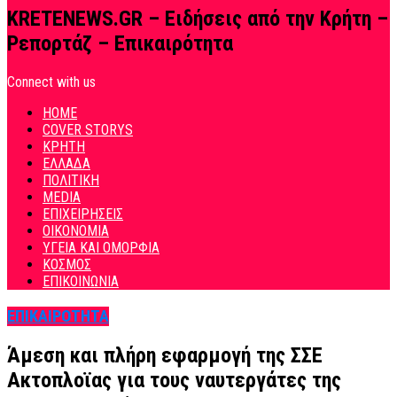
KRETENEWS.GR – Ειδήσεις από την Κρήτη –
Ρεπορτάζ – Επικαιρότητα
Connect with us
HOME
COVER STORYS
ΚΡΗΤΗ
ΕΛΛΑΔΑ
ΠΟΛΙΤΙΚΗ
MEDIA
ΕΠΙΧΕΙΡΗΣΕΙΣ
ΟΙΚΟΝΟΜΙΑ
ΥΓΕΙΑ ΚΑΙ ΟΜΟΡΦΙΑ
ΚΟΣΜΟΣ
ΕΠΙΚΟΙΝΩΝΙΑ
ΕΠΙΚΑΙΡΟΤΗΤΑ
Άμεση και πλήρη εφαρμογή της ΣΣΕ
Ακτοπλοϊας για τους ναυτεργάτες της